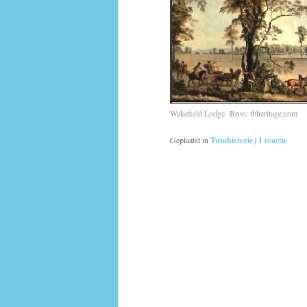
Wakefield Lodge Bron: tbheritage.com
Geplaatst in
Tuinhistorie
|
1
reactie