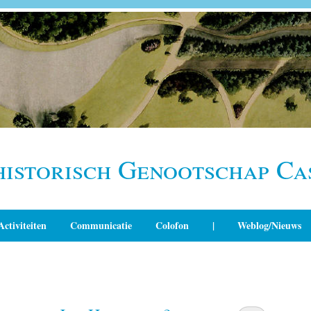
historisch Genootschap Ca
Activiteiten
Communicatie
Colofon
|
Weblog/Nieuws