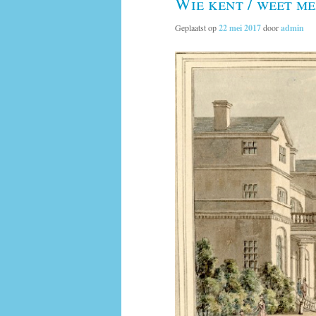
Wie kent / weet m
Geplaatst op
22 mei 2017
door
admin