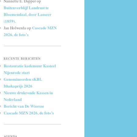
Nannette E. Dapper
op
Buitenverblijf Landrust te
Bloemendaal, door Lameer
(1859).
Cascade MZN
Jan Holwerda
op
2026, de foto’s
RECENTE BERICHTEN
Restauratie kademuur Kasteel
Nijenrode start
Genomineerden sKBL
Ithakaprijs 2026
Nieuwe drukronde Kassen in
Nederland
Bericht van De Wiersse
Cascade MZN 2026, de foto’s
AGENDA