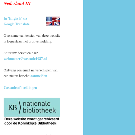
Nederland III
In 'English' via
Google Translate
Overname van teksten van deze website
is toegestaan met bronvermelding.
Stuur uw berichten naar
webmaster@cascade1987.nl
Ontvang een email na verschijnen van
een nieuw bericht:
aanmelden
Cascade afbeeldingen