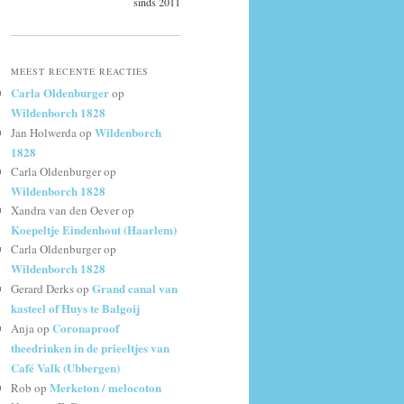
sinds 2011
MEEST RECENTE REACTIES
Carla Oldenburger
op
Wildenborch 1828
Wildenborch
Jan Holwerda
op
1828
Carla Oldenburger
op
Wildenborch 1828
Xandra van den Oever
op
Koepeltje Eindenhout (Haarlem)
Carla Oldenburger
op
Wildenborch 1828
Grand canal van
Gerard Derks
op
kasteel of Huys te Balgoij
Coronaproof
Anja
op
theedrinken in de prieeltjes van
Café Valk (Ubbergen)
Merketon / melocoton
Rob
op