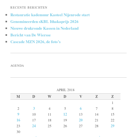
RECENTE BERICHTEN
Restauratie kademuur Kasteel Nijenrode start
Genomineerden sKBL Ithakaprijs 2026
Nieuwe drukronde Kassen in Nederland
Bericht van De Wiersse
Cascade MZN 2026, de foto’s
AGENDA
APRIL 2018
M
D
W
D
V
Z
Z
1
2
3
4
5
6
7
8
9
10
11
12
13
14
15
16
17
18
19
20
21
22
23
24
25
26
27
28
29
30