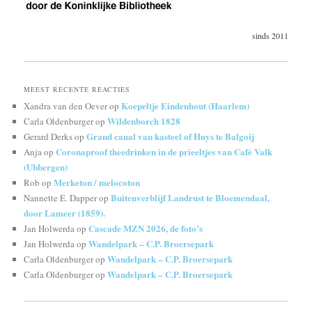
sinds 2011
MEEST RECENTE REACTIES
Koepeltje Eindenhout (Haarlem)
Xandra van den Oever
op
Wildenborch 1828
Carla Oldenburger
op
Grand canal van kasteel of Huys te Balgoij
Gerard Derks
op
Coronaproof theedrinken in de prieeltjes van Café Valk
Anja
op
(Ubbergen)
Merketon / melocoton
Rob
op
Buitenverblijf Landrust te Bloemendaal,
Nannette E. Dapper
op
door Lameer (1859).
Cascade MZN 2026, de foto’s
Jan Holwerda
op
Wandelpark – C.P. Broersepark
Jan Holwerda
op
Wandelpark – C.P. Broersepark
Carla Oldenburger
op
Wandelpark – C.P. Broersepark
Carla Oldenburger
op