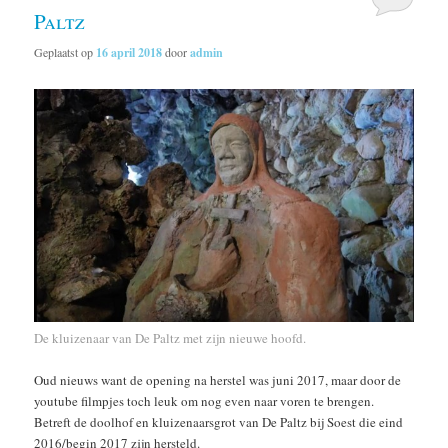
Paltz
Geplaatst op
16 april 2018
door
admin
De kluizenaar van De Paltz met zijn nieuwe hoofd.
Oud nieuws want de opening na herstel was juni 2017, maar door de
youtube filmpjes toch leuk om nog even naar voren te brengen.
Betreft de doolhof en kluizenaarsgrot van De Paltz bij Soest die eind
2016/begin 2017 zijn hersteld.