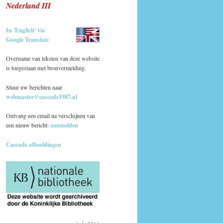
Nederland III
In 'English' via
Google Translate
Overname van teksten van deze website
is toegestaan met bronvermelding.
Stuur uw berichten naar
webmaster@cascade1987.nl
Ontvang een email na verschijnen van
een nieuw bericht:
aanmelden
Cascade afbeeldingen