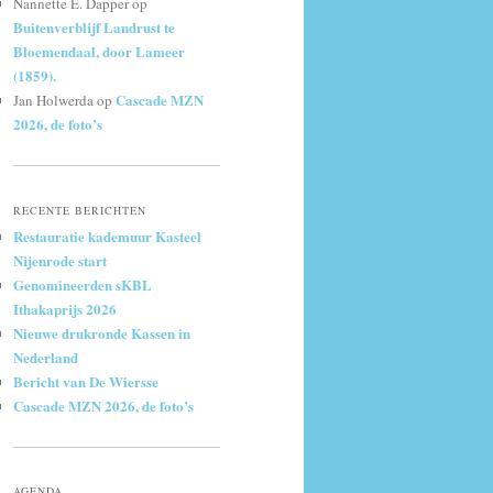
Nannette E. Dapper
op
Buitenverblijf Landrust te
Bloemendaal, door Lameer
(1859).
Cascade MZN
Jan Holwerda
op
2026, de foto’s
RECENTE BERICHTEN
Restauratie kademuur Kasteel
Nijenrode start
Genomineerden sKBL
Ithakaprijs 2026
Nieuwe drukronde Kassen in
Nederland
Bericht van De Wiersse
Cascade MZN 2026, de foto’s
AGENDA