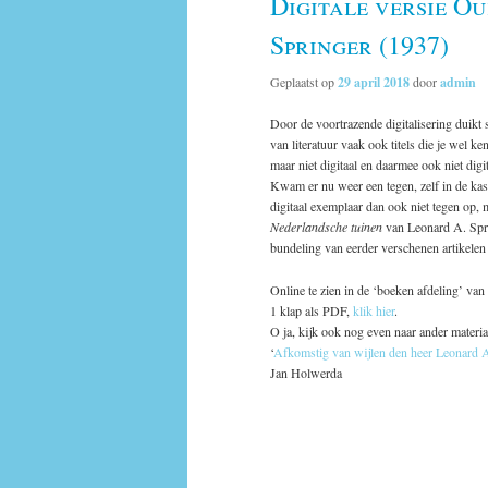
Digitale versie O
Springer (1937)
Geplaatst op
29 april 2018
door
admin
Door de voortrazende digitalisering duikt 
van literatuur vaak ook titels die je wel k
maar niet digitaal en daarmee ook niet digi
Kwam er nu weer een tegen, zelf in de kas
digitaal exemplaar dan ook niet tegen op, 
Nederlandsche tuinen
van Leonard A. Spri
bundeling van eerder verschenen artikelen
Online te zien in de ‘boeken afdeling’ va
1 klap als PDF,
klik hier
.
O ja, kijk ook nog even naar ander materiaa
‘
Afkomstig van wijlen den heer Leonard A
Jan Holwerda