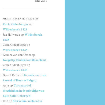
sinds 2011
MEEST RECENTE REACTIES
Carla Oldenburger
op
Wildenborch 1828
Wildenborch
Jan Holwerda
op
1828
Carla Oldenburger
op
Wildenborch 1828
Xandra van den Oever
op
Koepeltje Eindenhout (Haarlem)
Carla Oldenburger
op
Wildenborch 1828
Grand canal van
Gerard Derks
op
kasteel of Huys te Balgoij
Coronaproof
Anja
op
theedrinken in de prieeltjes van
Café Valk (Ubbergen)
Merketon / melocoton
Rob
op