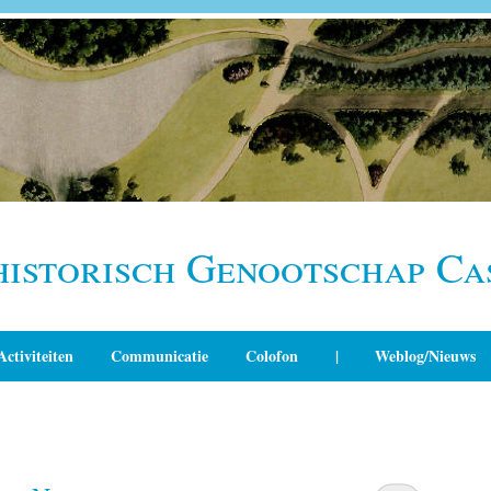
historisch Genootschap Ca
Activiteiten
Communicatie
Colofon
|
Weblog/Nieuws