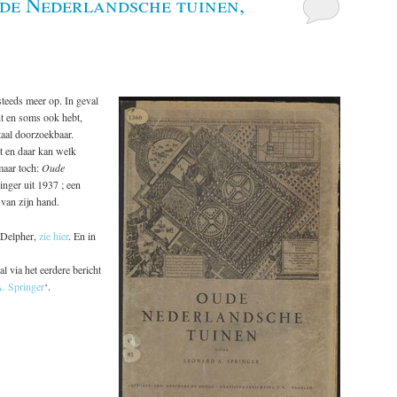
ude Nederlandsche tuinen,
steeds meer op. In geval
ent en soms ook hebt,
taal doorzoekbaar.
t en daar kan welk
maar toch:
Oude
nger uit 1937 ; een
 van zijn hand.
n Delpher,
zie hier
. En in
l via het eerdere bericht
. Springer
‘.