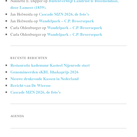
Buitenverblijf Landrust te Bloemendaal,
Nannette E. Dapper
op
door Lameer (1859).
Cascade MZN 2026, de foto’s
Jan Holwerda
op
Wandelpark – C.P. Broersepark
Jan Holwerda
op
Wandelpark – C.P. Broersepark
Carla Oldenburger
op
Wandelpark – C.P. Broersepark
Carla Oldenburger
op
RECENTE BERICHTEN
Restauratie kademuur Kasteel Nijenrode start
Genomineerden sKBL Ithakaprijs 2026
Nieuwe drukronde Kassen in Nederland
Bericht van De Wiersse
Cascade MZN 2026, de foto’s
AGENDA