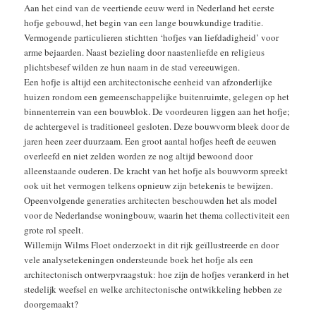
Aan het eind van de veertiende eeuw werd in Nederland het eerste
hofje gebouwd, het begin van een lange bouwkundige traditie.
Vermogende particulieren stichtten ‘hofjes van liefdadigheid’ voor
arme bejaarden. Naast bezieling door naastenliefde en religieus
plichtsbesef wilden ze hun naam in de stad vereeuwigen.
Een hofje is altijd een architectonische eenheid van afzonderlijke
huizen rondom een gemeenschappelijke buitenruimte, gelegen op het
binnenterrein van een bouwblok. De voordeuren liggen aan het hofje;
de achtergevel is traditioneel gesloten. Deze bouwvorm bleek door de
jaren heen zeer duurzaam. Een groot aantal hofjes heeft de eeuwen
overleefd en niet zelden worden ze nog altijd bewoond door
alleenstaande ouderen. De kracht van het hofje als bouwvorm spreekt
ook uit het vermogen telkens opnieuw zijn betekenis te bewijzen.
Opeenvolgende generaties architecten beschouwden het als model
voor de Nederlandse woningbouw, waarin het thema collectiviteit een
grote rol speelt.
Willemijn Wilms Floet onderzoekt in dit rijk geïllustreerde en door
vele analysetekeningen ondersteunde boek het hofje als een
architectonisch ontwerpvraagstuk: hoe zijn de hofjes verankerd in het
stedelijk weefsel en welke architectonische ontwikkeling hebben ze
doorgemaakt?