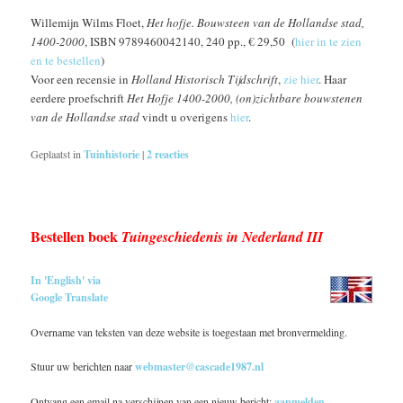
Willemijn Wilms Floet,
Het hofje. Bouwsteen van de Hollandse stad,
1400-2000
, ISBN 9789460042140, 240 pp., € 29,50 (
hier in te zien
en te bestellen
)
Voor een recensie in
Holland Historisch Tijdschrift
,
zie hier
. Haar
eerdere proefschrift
Het Hofje 1400-2000, (on)zichtbare bouwstenen
van de Hollandse stad
vindt u overigens
hier
.
Geplaatst in
Tuinhistorie
|
2
reacties
Bestellen boek
Tuingeschiedenis in Nederland III
In 'English' via
Google Translate
Overname van teksten van deze website is toegestaan met bronvermelding.
Stuur uw berichten naar
webmaster@cascade1987.nl
Ontvang een email na verschijnen van een nieuw bericht:
aanmelden