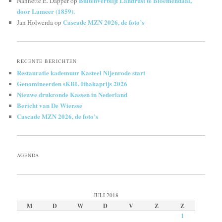
Buitenverblijf Landrust te Bloemendaal,
Nannette E. Dapper
op
door Lameer (1859).
Cascade MZN 2026, de foto’s
Jan Holwerda
op
RECENTE BERICHTEN
Restauratie kademuur Kasteel Nijenrode start
Genomineerden sKBL Ithakaprijs 2026
Nieuwe drukronde Kassen in Nederland
Bericht van De Wiersse
Cascade MZN 2026, de foto’s
AGENDA
JULI 2018
M
D
W
D
V
Z
Z
1