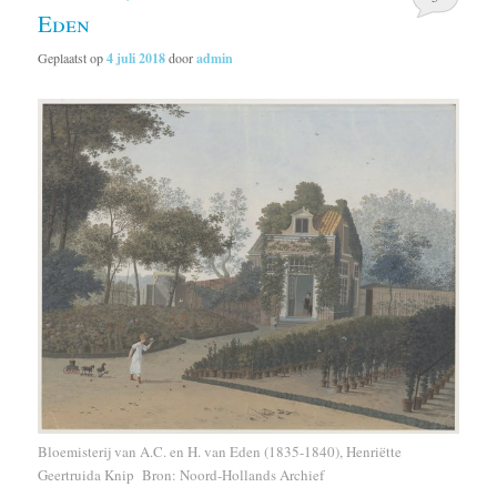
Eden
Geplaatst op
4 juli 2018
door
admin
Bloemisterij van A.C. en H. van Eden (1835-1840),
Henriëtte
Geertruida
Knip Bron: Noord-Hollands Archief