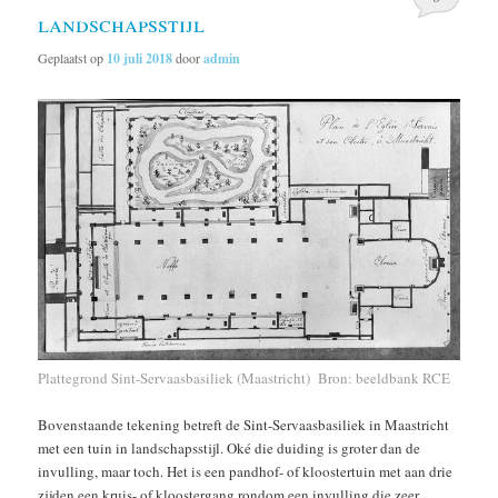
landschapsstijl
Geplaatst op
10 juli 2018
door
admin
Plattegrond Sint-Servaasbasiliek (Maastricht) Bron: beeldbank RCE
Bovenstaande tekening betreft de Sint-Servaasbasiliek in Maastricht
met een tuin in landschapsstijl. Oké die duiding is groter dan de
invulling, maar toch. Het is een pandhof- of kloostertuin met aan drie
zijden een kruis- of kloostergang rondom een invulling die zeer