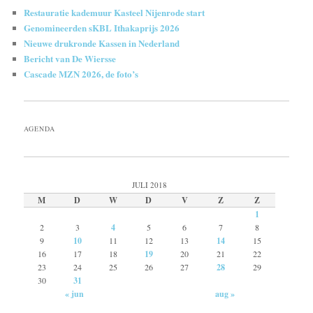
Restauratie kademuur Kasteel Nijenrode start
Genomineerden sKBL Ithakaprijs 2026
Nieuwe drukronde Kassen in Nederland
Bericht van De Wiersse
Cascade MZN 2026, de foto’s
AGENDA
JULI 2018
M
D
W
D
V
Z
Z
1
2
3
4
5
6
7
8
9
10
11
12
13
14
15
16
17
18
19
20
21
22
23
24
25
26
27
28
29
30
31
« jun
aug »