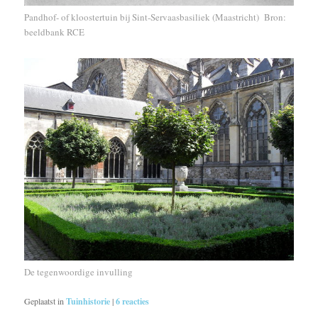
Pandhof- of kloostertuin bij Sint-Servaasbasiliek (Maastricht) Bron:
beeldbank RCE
De tegenwoordige invulling
Geplaatst in
Tuinhistorie
|
6
reacties