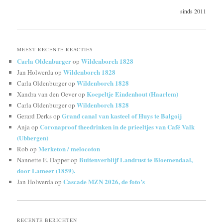
sinds 2011
MEEST RECENTE REACTIES
Carla Oldenburger
Wildenborch 1828
op
Wildenborch 1828
Jan Holwerda
op
Wildenborch 1828
Carla Oldenburger
op
Koepeltje Eindenhout (Haarlem)
Xandra van den Oever
op
Wildenborch 1828
Carla Oldenburger
op
Grand canal van kasteel of Huys te Balgoij
Gerard Derks
op
Coronaproof theedrinken in de prieeltjes van Café Valk
Anja
op
(Ubbergen)
Merketon / melocoton
Rob
op
Buitenverblijf Landrust te Bloemendaal,
Nannette E. Dapper
op
door Lameer (1859).
Cascade MZN 2026, de foto’s
Jan Holwerda
op
RECENTE BERICHTEN