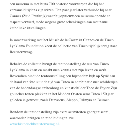
een museum in met bijna 700 oosterse voorwerpen die hij had
verzameld tijdens zijn reizen. Een paar jaar later verhuisde hij naar
Cannes (Zuid Frankrijk) waar hij opnieuw een museum opende en
respect verwierf, mede wegens grote schenkingen aan met name
katholieke instellingen.
In samenwerking met het Musée de la Castre in Cannes en de Tinco
Lycklama Foundation keert de collectie van Tinco tijdelijk terug naar
Beetsterzwaag.
Behalve de collectie brengt de tentoonstelling de reis van Tinco
Lycklama in kaart en maakt men kennis met zijn leven en werk.
Bovendien biedt de tentoonstelling een bijzondere kijk op Syrië aan
de hand van foto’s uit de tijd van Tinco in combinatie met schilderijen
van de hedendaagse archeoloog en kunstschilder Theo de Feyter. Zijn
gouaches tonen plekken in het Midden Oosten waar Tinco 150 jaar
geleden is geweest, zoals Damascus, Aleppo, Palmyra en Beiroet.
Rondom de tentoonstelling zijn extra activiteiten georganiseerd,
waaronder lezingen en rondleidingen, zie
www.historischbeetsterzwaag.nl
.