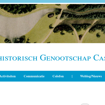
historisch Genootschap Ca
Activiteiten
Communicatie
Colofon
|
Weblog/Nieuws