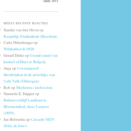
sinds 2011
MEEST RECENTE REACTIES
Xandra van den Oever
op
Koepeltje Eindenhout (Haarlem)
Carla Oldenburger
op
Wildenborch 1828
Grand canal van
Gerard Derks
op
kasteel of Huys te Balgoij
Coronaproof
Anja
op
theedrinken in de prieeltjes van
Café Valk (Ubbergen)
Merketon / melocoton
Rob
op
Nannette E. Dapper
op
Buitenverblijf Landrust te
Bloemendaal, door Lameer
(1859).
Cascade MZN
Jan Holwerda
op
2026, de foto’s