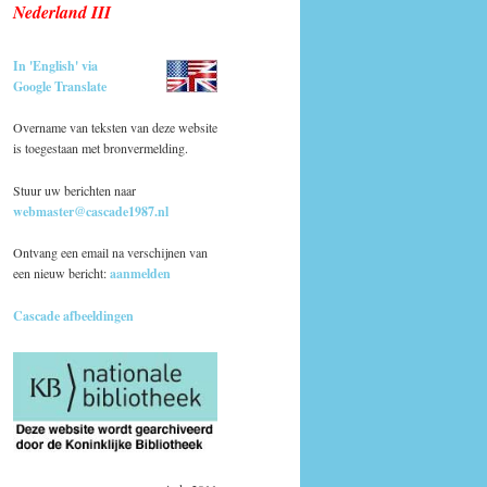
Nederland III
In 'English' via
Google Translate
Overname van teksten van deze website
is toegestaan met bronvermelding.
Stuur uw berichten naar
webmaster@cascade1987.nl
Ontvang een email na verschijnen van
een nieuw bericht:
aanmelden
Cascade afbeeldingen