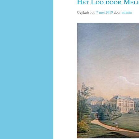
Het Loo door Mell
Geplaatst op
7 mei 2019
door
admin