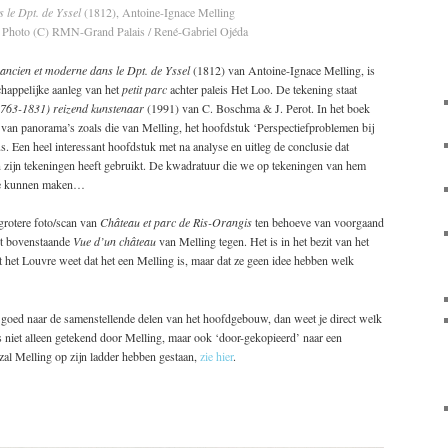
 le Dpt. de Yssel
(1812), Antoine-Ignace Melling
)
Photo (C) RMN-Grand Palais / René-Gabriel Ojéda
ancien et moderne dans le Dpt. de Yssel
(1812) van Antoine-Ignace Melling, is
chappelijke aanleg van het
petit parc
achter paleis Het Loo. De tekening staat
1763-1831) reizend kunstenaar
(1991) van C. Boschma & J. Perot. In het boek
 van panorama’s zoals die van Melling, het hoofdstuk ‘Perspectiefproblemen bij
 Een heel interessant hoofdstuk met na analyse en uitleg de conclusie dat
 zijn tekeningen heeft gebruikt. De kwadratuur die we op tekeningen van hem
e te kunnen maken…
rotere foto/scan van
Château et parc de Ris-Orangis
ten behoeve van voorgaand
et bovenstaande
Vue d’un château
van Melling tegen. Het is in het bezit van het
at het Louvre weet dat het een Melling is, maar dat ze geen idee hebben welk
e goed naar de samenstellende delen van het hoofdgebouw, dan weet je direct welk
 niet alleen getekend door Melling, maar ook ‘door-gekopieerd’ naar een
zal Melling op zijn ladder hebben gestaan,
zie hier
.