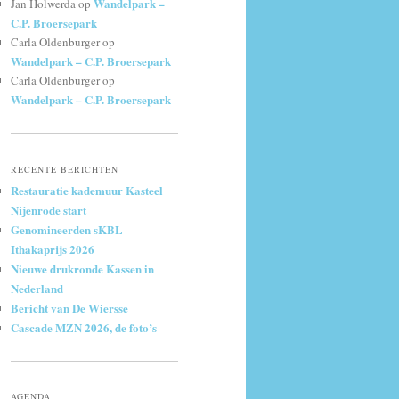
Wandelpark –
Jan Holwerda
op
C.P. Broersepark
Carla Oldenburger
op
Wandelpark – C.P. Broersepark
Carla Oldenburger
op
Wandelpark – C.P. Broersepark
RECENTE BERICHTEN
Restauratie kademuur Kasteel
Nijenrode start
Genomineerden sKBL
Ithakaprijs 2026
Nieuwe drukronde Kassen in
Nederland
Bericht van De Wiersse
Cascade MZN 2026, de foto’s
AGENDA