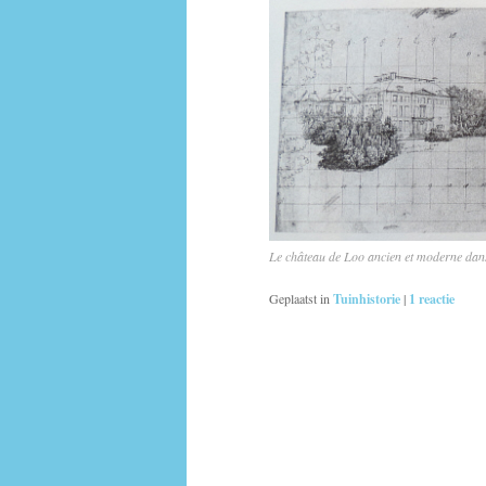
Le château de Loo ancien et moderne dans
Geplaatst in
Tuinhistorie
|
1
reactie