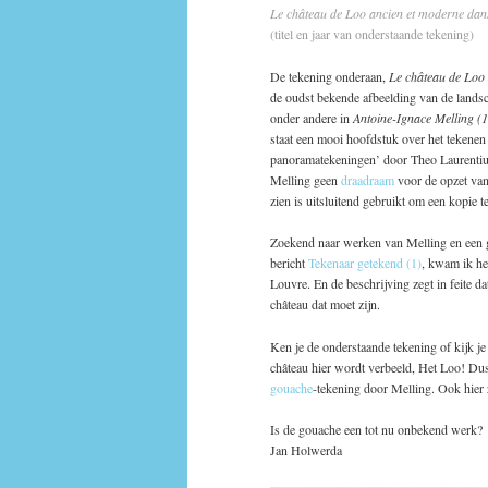
Le château de Loo ancien et moderne dans
(titel en jaar van onderstaande tekening
De tekening onderaan,
Le château de Loo 
de oudst bekende afbeelding van de lands
onder andere in
Antoine-Ignace Melling (
staat een mooi hoofdstuk over het tekenen
panoramatekeningen’ door Theo Laurentius.
Melling geen
draadraam
voor de opzet van
zien is uitsluitend gebruikt om een kopi
Zoekend naar werken van Melling en een g
bericht
Tekenaar getekend (1)
, kwam ik h
Louvre. En de beschrijving zegt in feite d
château dat moet zijn.
Ken je de onderstaande tekening of kijk j
château hier wordt verbeeld, Het Loo! Dus
gouache
-tekening door Melling. Ook hier 
Is de gouache een tot nu onbekend werk?
Jan Holwerda