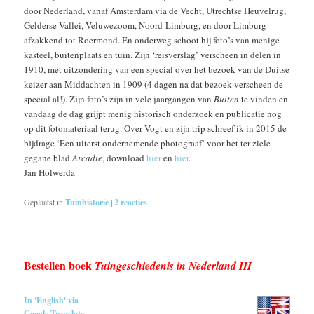
door Nederland, vanaf Amsterdam via de Vecht, Utrechtse Heuvelrug,
Gelderse Vallei, Veluwezoom, Noord-Limburg, en door Limburg
afzakkend tot Roermond. En onderweg schoot hij foto’s van menige
kasteel, buitenplaats en tuin. Zijn ‘reisverslag’ verscheen in delen in
1910, met uitzondering van een special over het bezoek van de Duitse
keizer aan Middachten in 1909 (4 dagen na dat bezoek verscheen de
special al!). Zijn foto’s zijn in vele jaargangen van
Buiten
te vinden en
vandaag de dag grijpt menig historisch onderzoek en publicatie nog
op dit fotomateriaal terug. Over Vogt en zijn trip schreef ik in 2015 de
bijdrage ‘Een uiterst ondernemende photograaf’ voor het ter ziele
gegane blad
Arcadië
, download
hier
en
hier
.
Jan Holwerda
Geplaatst in
Tuinhistorie
|
2
reacties
Bestellen boek
Tuingeschiedenis in Nederland III
In 'English' via
Google Translate