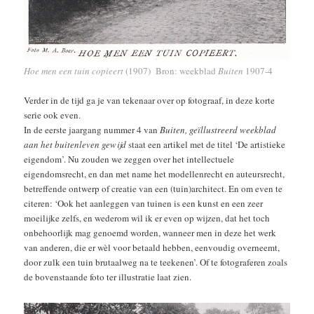
Hoe men een tuin copieert
(1907) Bron: weekblad
Buiten
1907-4
Verder in de tijd ga je van tekenaar over op fotograaf, in deze korte
serie ook even.
In de eerste jaargang nummer 4 van
Buiten, geïllustreerd weekblad
aan het buitenleven gewijd
staat een artikel met de titel ‘De artistieke
eigendom’. Nu zouden we zeggen over het intellectuele
eigendomsrecht, en dan met name het modellenrecht en auteursrecht,
betreffende ontwerp of creatie van een (tuin)architect. En om even te
citeren: ‘Ook het aanleggen van tuinen is een kunst en een zeer
moeilijke zelfs, en wederom wil ik er even op wijzen, dat het toch
onbehoorlijk mag genoemd worden, wanneer men in deze het werk
van anderen, die er wèl voor betaald hebben, eenvoudig overneemt,
door zulk een tuin brutaalweg na te teekenen’. Of te fotograferen zoals
de bovenstaande foto ter illustratie laat zien.