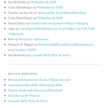
Wildenborch 1828
Jan Holwerda
op
Wildenborch 1828
Carla Oldenburger
op
Koepeltje Eindenhout (Haarlem)
Xandra van den Oever
op
Wildenborch 1828
Carla Oldenburger
op
Grand canal van kasteel of Huys te Balgoij
Gerard Derks
op
Coronaproof theedrinken in de prieeltjes van Café Valk
Anja
op
(Ubbergen)
Merketon / melocoton
Rob
op
Buitenverblijf Landrust te Bloemendaal,
Nannette E. Dapper
op
door Lameer (1859).
Cascade MZN 2026, de foto’s
Jan Holwerda
op
RECENTE BERICHTEN
Restauratie kademuur Kasteel Nijenrode start
Genomineerden sKBL Ithakaprijs 2026
Nieuwe drukronde Kassen in Nederland
Bericht van De Wiersse
Cascade MZN 2026, de foto’s