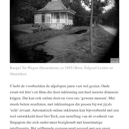
Koepel Ter Wegen (Sassenheim, ca 1885) Bron: Erfgoed Leiden en
Omstreken
U hebt de voorbeelden de afgelopen jaren vast wel gezien. Oude
zwart-wit foto’s en films die door inkleuring een heel nieuwe dimensie
krijgen. Dat kan ook online door en voor ons ‘gewone mensen’. Met
steeds betere resultaten, met inkleuringen die passen bij wat jij als
‘echt’ ervaart. Automatisch online inkleuren kan bijvoorbeeld met een
tool ontwikkeld door GovTech, een instelling van de overheid van
Singapore die zich onder meer bezighoudt met kunstmatige
intelligentie. Het zelflerende systeem werd gevoed met een groot