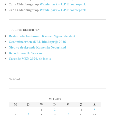
Wandelpark – C.P. Broersepark
Carla Oldenburger
op
Wandelpark – C.P. Broersepark
Carla Oldenburger
op
RECENTE BERICHTEN
Restauratie kademuur Kasteel Nijenrode start
Genomineerden sKBL Ithakaprijs 2026
Nieuwe drukronde Kassen in Nederland
Bericht van De Wiersse
Cascade MZN 2026, de foto’s
AGENDA
MEI 2019
M
D
W
D
V
Z
Z
1
2
3
4
5
6
7
8
9
10
11
12