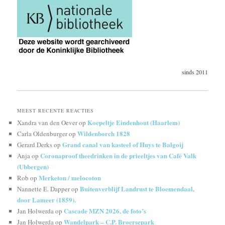
sinds 2011
MEEST RECENTE REACTIES
Koepeltje Eindenhout (Haarlem)
Xandra van den Oever
op
Wildenborch 1828
Carla Oldenburger
op
Grand canal van kasteel of Huys te Balgoij
Gerard Derks
op
Coronaproof theedrinken in de prieeltjes van Café Valk
Anja
op
(Ubbergen)
Merketon / melocoton
Rob
op
Buitenverblijf Landrust te Bloemendaal,
Nannette E. Dapper
op
door Lameer (1859).
Cascade MZN 2026, de foto’s
Jan Holwerda
op
Wandelpark – C.P. Broersepark
Jan Holwerda
op