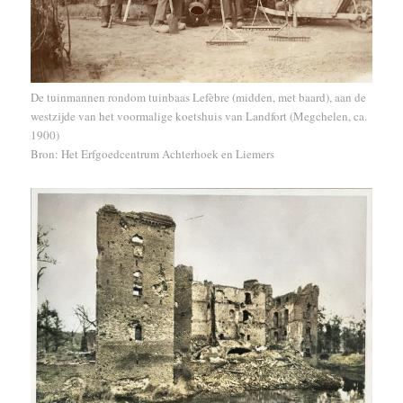
De tuinmannen rondom tuinbaas Lefèbre (midden, met baard), aan de
westzijde van het voormalige koetshuis van Landfort (Megchelen, ca.
1900)
Bron: Het Erfgoedcentrum Achterhoek en Liemers