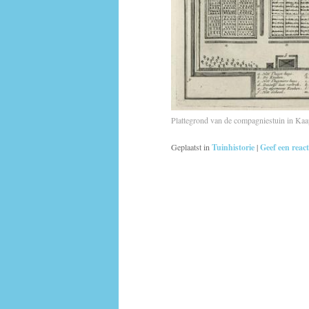
Plattegrond van de compagniestuin in Ka
Geplaatst in
Tuinhistorie
|
Geef een react