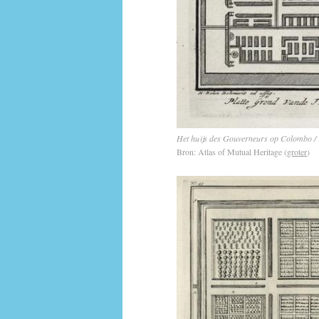
Het huijs des Gouverneurs op Colombo / 
Bron:
Atlas of Mutual Heritage (
groter
)