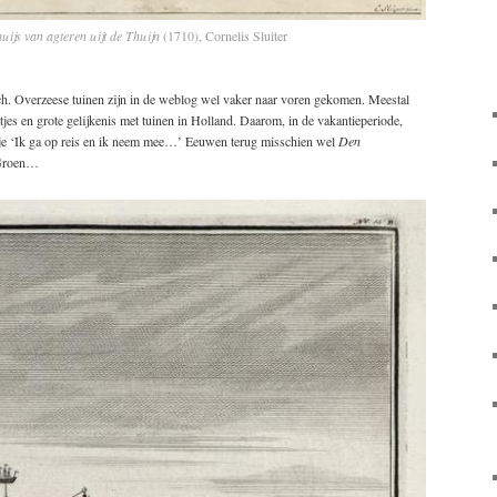
ijs van agteren uijt de Thuijn
(1710), Cornelis Sluiter
toch. Overzeese tuinen zijn in de weblog wel vaker naar voren gekomen. Meestal
tjes en grote gelijkenis met tuinen in Holland. Daarom, in de vakantieperiode,
etje ‘Ik ga op reis en ik neem mee…’ Eeuwen terug misschien wel
Den
 Groen…