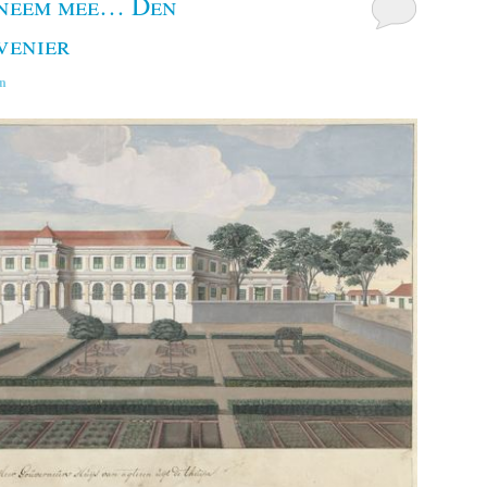
k neem mee… Den
venier
n