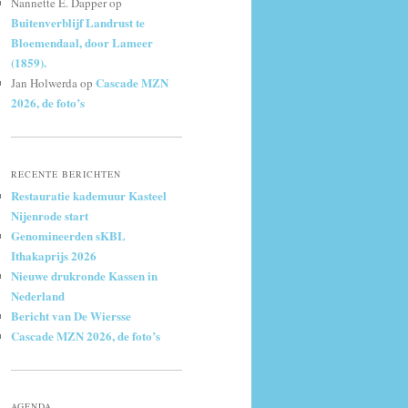
Nannette E. Dapper
op
Buitenverblijf Landrust te
Bloemendaal, door Lameer
(1859).
Cascade MZN
Jan Holwerda
op
2026, de foto’s
RECENTE BERICHTEN
Restauratie kademuur Kasteel
Nijenrode start
Genomineerden sKBL
Ithakaprijs 2026
Nieuwe drukronde Kassen in
Nederland
Bericht van De Wiersse
Cascade MZN 2026, de foto’s
AGENDA