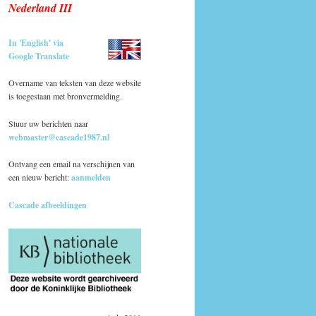
Nederland III
In 'English' via
Google Translate
Overname van teksten van deze website
is toegestaan met bronvermelding.
Stuur uw berichten naar
webmaster@cascade1987.nl
Ontvang een email na verschijnen van
een nieuw bericht:
aanmelden
Cascade afbeeldingen