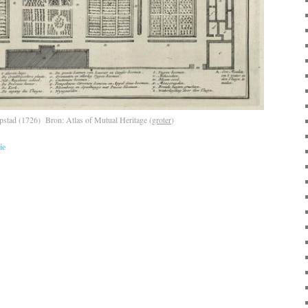
apstad (1726) Bron:
Atlas of Mutual Heritage (
groter
)
ie