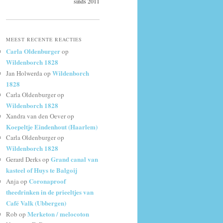
sinds 2011
MEEST RECENTE REACTIES
Carla Oldenburger
op
Wildenborch 1828
Wildenborch
Jan Holwerda
op
1828
Carla Oldenburger
op
Wildenborch 1828
Xandra van den Oever
op
Koepeltje Eindenhout (Haarlem)
Carla Oldenburger
op
Wildenborch 1828
Grand canal van
Gerard Derks
op
kasteel of Huys te Balgoij
Coronaproof
Anja
op
theedrinken in de prieeltjes van
Café Valk (Ubbergen)
Merketon / melocoton
Rob
op