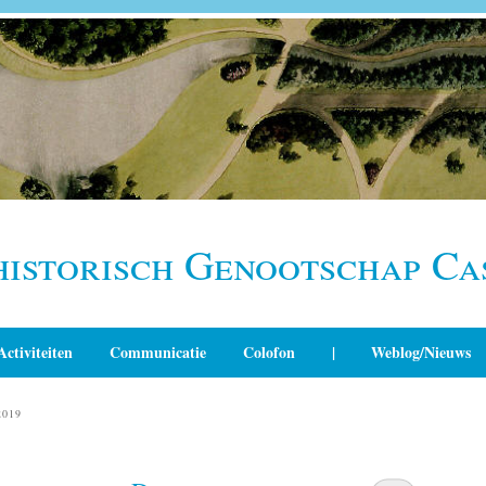
historisch Genootschap Ca
Activiteiten
Communicatie
Colofon
|
Weblog/Nieuws
2019