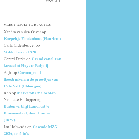
sinds 2011
MEEST RECENTE REACTIES
Xandra van den Oever
op
Koepeltje Eindenhout (Haarlem)
Carla Oldenburger
op
Wildenborch 1828
Grand canal van
Gerard Derks
op
kasteel of Huys te Balgoij
Coronaproof
Anja
op
theedrinken in de prieeltjes van
Café Valk (Ubbergen)
Merketon / melocoton
Rob
op
Nannette E. Dapper
op
Buitenverblijf Landrust te
Bloemendaal, door Lameer
(1859).
Cascade MZN
Jan Holwerda
op
2026, de foto’s