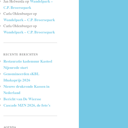
Wandelpark –
Jan Holwerda
op
C.P. Broersepark
Carla Oldenburger
op
Wandelpark – C.P. Broersepark
Carla Oldenburger
op
Wandelpark – C.P. Broersepark
RECENTE BERICHTEN
Restauratie kademuur Kasteel
Nijenrode start
Genomineerden sKBL
Ithakaprijs 2026
Nieuwe drukronde Kassen in
Nederland
Bericht van De Wiersse
Cascade MZN 2026, de foto’s
AGENDA