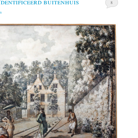
ïdentificeerd buitenhuis
8
n