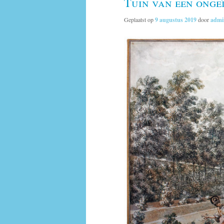
Tuin van een onge
Geplaatst op
9 augustus 2019
door
admi