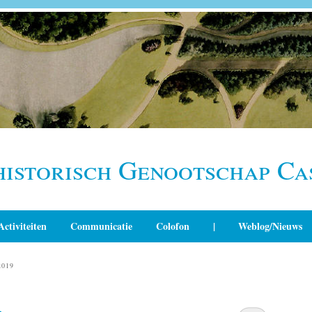
historisch Genootschap Ca
Activiteiten
Communicatie
Colofon
|
Weblog/Nieuws
2019