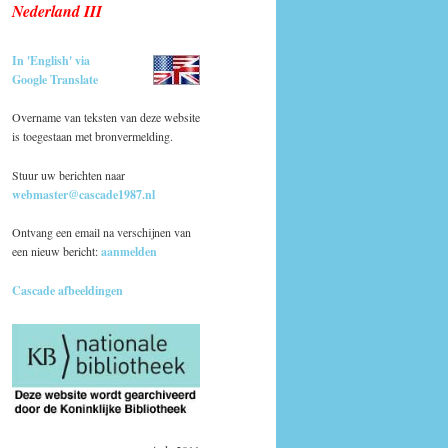
Nederland III
In 'English' via
Google Translate
Overname van teksten van deze website
is toegestaan met bronvermelding.
Stuur uw berichten naar
webmaster@cascade1987.nl
Ontvang een email na verschijnen van
een nieuw bericht:
aanmelden
Cascade afbeeldingen