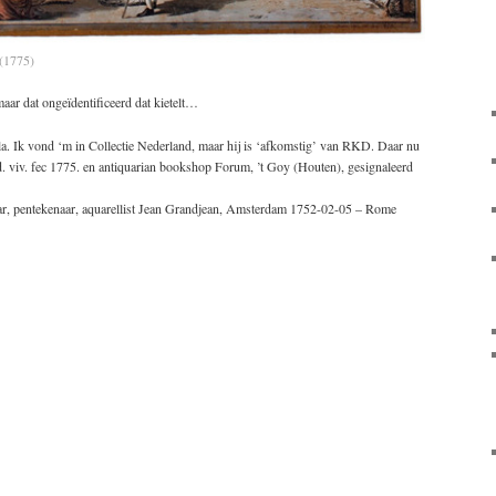
(1775)
maar dat ongeïdentificeerd dat kietelt…
rla. Ik vond ‘m in Collectie Nederland, maar hij is ‘afkomstig’ van RKD. Daar nu
ad. viv. fec 1775. en antiquarian bookshop Forum, ’t Goy (Houten), gesignaleerd
ar, pentekenaar, aquarellist Jean Grandjean, Amsterdam 1752-02-05 – Rome