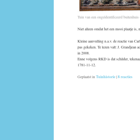
Tuin van een ongeïdentificeerd buitenhuis
Niet alleen omdat het een mooi plaatje is, 
Kleine aanvulling n.a.v. de reactie van Ca
pas gekeken. Te lezen valt: J. Grandjean 
in 2008.
Enne volgens RKD is dat schilder, tekena
1781-11-12.
Geplaatst in
Tuinhistorie
|
8
reacties