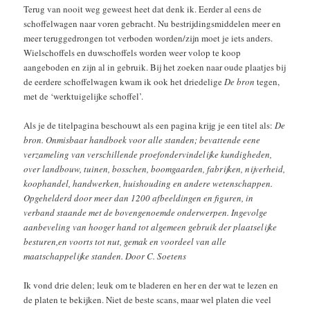
Terug van nooit weg geweest heet dat denk ik. Eerder al eens de
schoffelwagen naar voren gebracht. Nu bestrijdingsmiddelen meer en
meer teruggedrongen tot verboden worden/zijn moet je iets anders.
Wielschoffels en duwschoffels worden weer volop te koop
aangeboden en zijn al in gebruik. Bij het zoeken naar oude plaatjes bij
de eerdere schoffelwagen kwam ik ook het driedelige
De bron
tegen,
met de ‘werktuigelijke schoffel’.
Als je de titelpagina beschouwt als een pagina krijg je een titel als:
De
bron. Onmisbaar handboek voor alle standen; bevattende eene
verzameling van verschillende proefondervindelijke kundigheden,
over landbouw, tuinen, bosschen, boomgaarden, fabrijken, nijverheid,
koophandel, handwerken, huishouding en andere wetenschappen.
Opgehelderd door meer dan 1200 afbeeldingen en figuren, in
verband staande met de bovengenoemde onderwerpen. Ingevolge
aanbeveling van hooger hand tot algemeen gebruik der plaatselijke
besturen,en voorts tot nut, gemak en voordeel van alle
maatschappelijke standen. Door C. Soetens
Ik vond drie delen; leuk om te bladeren en her en der wat te lezen en
de platen te bekijken. Niet de beste scans, maar wel platen die veel