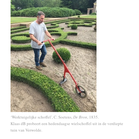
‘Werktuigelijke schoffel’, C. Soetens,
De Bron
, 1835.
Klaas dB probeert een hedendaagse wielschoffel uit in de verdiepte
tuin van Verwolde.