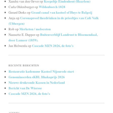
Koepeltje Eindenhout (Haarlem)
Xandra van den Oever
op
Wildenborch 1828
Carla Oldenburger
op
Grand canal van kasteel of Huys te Balgoij
Gerard Derks
op
Coronaproof theedrinken in de prieeltjes van Café Valk
Anja
op
(Ubbergen)
Merketon / melocoton
Rob
op
Buitenverblijf Landrust te Bloemendaal,
Nannette E. Dapper
op
door Lameer (1859).
Cascade MZN 2026, de foto’s
Jan Holwerda
op
RECENTE BERICHTEN
Restauratie kademuur Kasteel Nijenrode start
Genomineerden sKBL Ithakaprijs 2026
Nieuwe drukronde Kassen in Nederland
Bericht van De Wiersse
Cascade MZN 2026, de foto’s