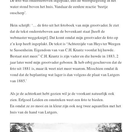
De foto was ondersteboven ingeplakt, dus de weerspiegeling in het
water stond boven het huis. Vandaar de eerdere reactie ‘beetje
onscherp’.
Hein schrijft: ‘… de foto uit het fotoboek van mijn grootvader. Je ziet
dat de tekst ondersteboven aan de bovenkant staat [heeft de
webmaster weggeknipt]. Dat komt omdat mijn grootvader de foto op
z’n kop heeft ingeplakt. De tekst is “Achterzijde van Huys ter Weegen
te Sassenheim. Eigendom van van C.H. Krantz voordat hij huwde.
Bestaat niet meer.” C.H. Krantz is zijn vader en die huwde in 1883, 2
jaar later werd mijn grootvader geboren. Ik heb erbij geschreven dat de
foto uit 1881 is, maar ik weet niet meer waarom. Misschien omdat ik
vond dat de beplanting wat lager is dan volgens de plaat van Lutgers
van 1885.’
Als je de achterkant hebt gezien wil je de voorkant natuurlijk ook
zien. Erfgoed Leiden en omstreken weet een foto te bieden.
En omdat ze zo mooi en in kleur zijn ook nog twee aquarellen met het
huis van de hand van Lutgers.