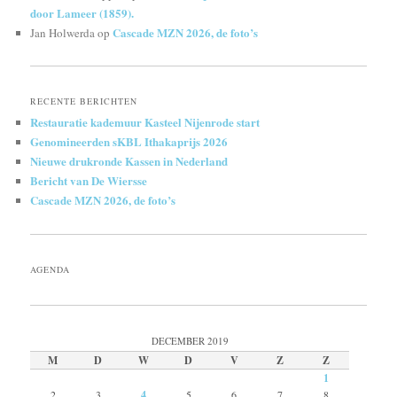
door Lameer (1859).
Cascade MZN 2026, de foto’s
Jan Holwerda
op
RECENTE BERICHTEN
Restauratie kademuur Kasteel Nijenrode start
Genomineerden sKBL Ithakaprijs 2026
Nieuwe drukronde Kassen in Nederland
Bericht van De Wiersse
Cascade MZN 2026, de foto’s
AGENDA
DECEMBER 2019
M
D
W
D
V
Z
Z
1
2
3
4
5
6
7
8