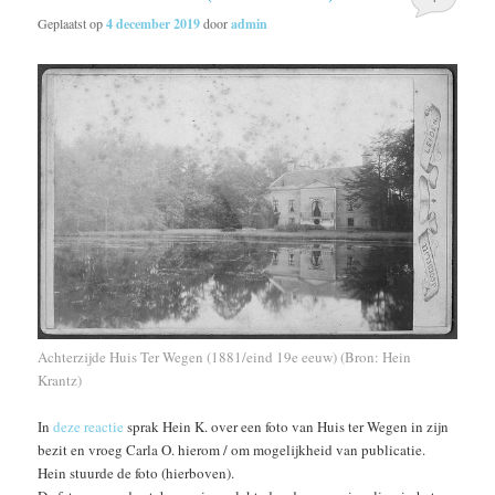
Geplaatst op
4 december 2019
door
admin
Achterzijde Huis Ter Wegen (1881/eind 19e eeuw) (Bron: Hein
Krantz)
In
deze reactie
sprak Hein K. over een foto van Huis ter Wegen in zijn
bezit en vroeg Carla O. hierom / om mogelijkheid van publicatie.
Hein stuurde de foto (hierboven).