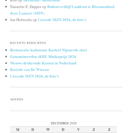
Rob
op
Buitenverblijf Landrust te Bloemendaal,
Nannette E. Dapper
op
door Lameer (1859).
Cascade MZN 2026, de foto’s
Jan Holwerda
op
RECENTE BERICHTEN
Restauratie kademuur Kasteel Nijenrode start
Genomineerden sKBL Ithakaprijs 2026
Nieuwe drukronde Kassen in Nederland
Bericht van De Wiersse
Cascade MZN 2026, de foto’s
AGENDA
DECEMBER 2020
M
D
W
D
V
Z
Z