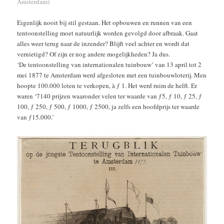
Amsterdam)
Eigenlijk nooit bij stil gestaan. Het opbouwen en runnen van een
tentoonstelling moet natuurlijk worden gevolgd door afbraak. Gaat
alles weer terug naar de inzender? Blijft veel achter en wordt dat
vernietigd? Of zijn er nog andere mogelijkheden? Ja dus.
‘De tentoonstelling van internationalen tuinbouw’ van 13 april tot 2
mei 1877 te Amsterdam werd afgesloten met een tuinbouwloterij. Men
hoopte 100.000 loten te verkopen, à ƒ 1. Het werd ruim de helft. Er
waren ‘7140 prijzen waaronder velen ter waarde van ƒ5, ƒ 10, ƒ 25, ƒ
100, ƒ 250, ƒ 500, ƒ 1000, ƒ 2500, ja zelfs een hoofdprijs ter waarde
van ƒ15.000.’