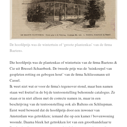
De hoofdprijs was de wintertuin of ‘groote plantenkas’ van de firma
Baetens.
Die hoofdprijs was de plantenkas of wintertuin van de firma Baetens &
Cie uit Brussel-Schaerbeek. De tweede prijs was de ’tuinkoepel van
gespleten rotting en gebogen hout’ van de firma Schliessmann uit
Cassel.
Ik weet niet wat er voor de firma’s tegenover stond, maar hun namen
staan wel foutief in de bij de tentoonstelling behorende catalogus. Ze
staan er in niet alleen met de correcte namen in, maar in een
beschrijving van de tentoonstelling ook als Baltens en Schliepman.
Eerst werd beweerd dat de hoofdprijs door een inwoner van
Amsterdam was getrokken; iemand die op een kamer / bovenwoning
woonde. Daarna bleek het getrokken lot van een groothandelaar te