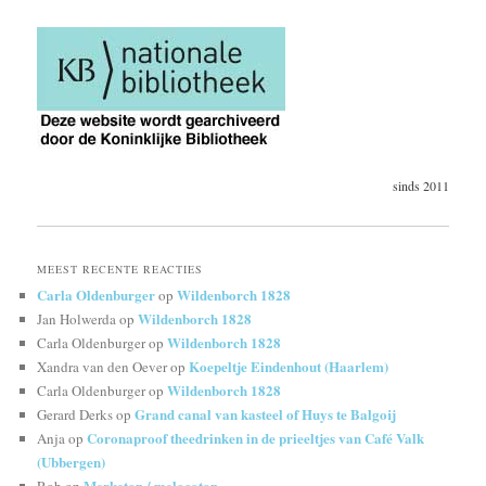
sinds 2011
MEEST RECENTE REACTIES
Carla Oldenburger
Wildenborch 1828
op
Wildenborch 1828
Jan Holwerda
op
Wildenborch 1828
Carla Oldenburger
op
Koepeltje Eindenhout (Haarlem)
Xandra van den Oever
op
Wildenborch 1828
Carla Oldenburger
op
Grand canal van kasteel of Huys te Balgoij
Gerard Derks
op
Coronaproof theedrinken in de prieeltjes van Café Valk
Anja
op
(Ubbergen)
Merketon / melocoton