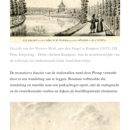
Gezicht van het Nieuwe-Werk, aan den Singel te Kampen
(1835), J.H.
Prins Jongeling – Delin (Archief Kampen). Aan de noordwestzijde van
de wal/stad, zie onderstaande kaart (rond heuveltje).
De recreatieve functie van de stadswallen werd door Plomp versterkt
door er een wandeling aan te leggen. Bondam verbreedde die
wandeling en streefde naar een parkachtiger opzet, met de stadsgracht
en de (waterkerende) wallen en dijken als beeldbepalende elementen.