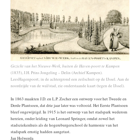
Gezicht van het Nieuwe-Werk, buiten de Haven-poort te Kampen
(1835), J.H. Prins Jongeling – Delin (Archief Kampen).
LeesHagenpoort; in de achtergrond een zeilschuit op de IJssel. Aan de
noordzijde van de wal/stad, zie onderstaande kaart (tegen de IJssel).
In 1863 maakten J.D. en L.P. Zocher een ontwerp voor het Tweede en
Derde Plantsoen, dat drie jaar later was voltooid. Het Eerste Plantsoen
bleef ongewijzigd. In 1915 is het ontwerp van het stadspark wederom
herzien, onder leiding van Leonard Springer, omdat zowel het
stadsziekenhuis als de hogereburgerschool de harmonie van het
stadspark ernstig hadden aangetast.
Jan Holwerda