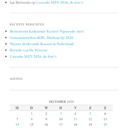
Cascade MZN 2026, de foto’s
Jan Holwerda
op
RECENTE BERICHTEN
Restauratie kademuur Kasteel Nijenrode start
Genomineerden sKBL Ithakaprijs 2026
Nieuwe drukronde Kassen in Nederland
Bericht van De Wiersse
Cascade MZN 2026, de foto’s
AGENDA
DECEMBER 2020
M
D
W
D
V
Z
Z
1
2
3
4
5
6
7
8
9
10
11
12
13
14
15
16
17
18
19
20