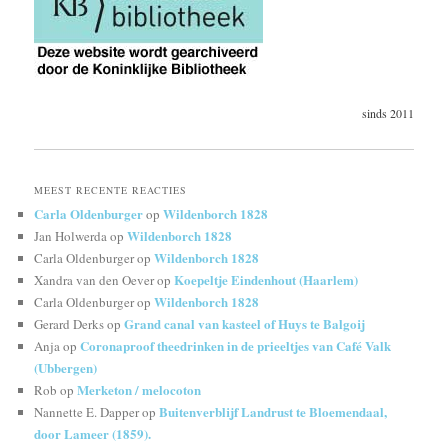
sinds 2011
MEEST RECENTE REACTIES
Carla Oldenburger
Wildenborch 1828
op
Wildenborch 1828
Jan Holwerda
op
Wildenborch 1828
Carla Oldenburger
op
Koepeltje Eindenhout (Haarlem)
Xandra van den Oever
op
Wildenborch 1828
Carla Oldenburger
op
Grand canal van kasteel of Huys te Balgoij
Gerard Derks
op
Coronaproof theedrinken in de prieeltjes van Café Valk
Anja
op
(Ubbergen)
Merketon / melocoton
Rob
op
Buitenverblijf Landrust te Bloemendaal,
Nannette E. Dapper
op
door Lameer (1859).