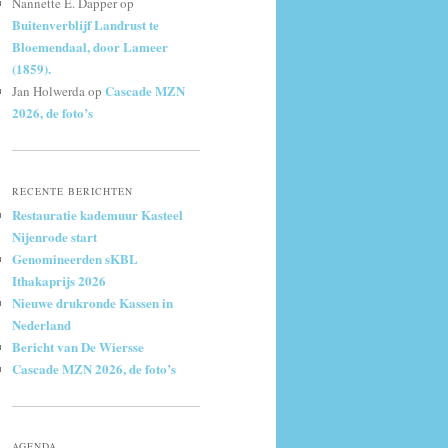
Nannette E. Dapper
op
Buitenverblijf Landrust te
Bloemendaal, door Lameer
(1859).
Cascade MZN
Jan Holwerda
op
2026, de foto’s
RECENTE BERICHTEN
Restauratie kademuur Kasteel
Nijenrode start
Genomineerden sKBL
Ithakaprijs 2026
Nieuwe drukronde Kassen in
Nederland
Bericht van De Wiersse
Cascade MZN 2026, de foto’s
AGENDA