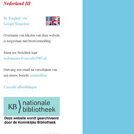
Nederland III
In 'English' via
Google Translate
Overname van teksten van deze website
is toegestaan met bronvermelding.
Stuur uw berichten naar
webmaster@cascade1987.nl
Ontvang een email na verschijnen van
een nieuw bericht:
aanmelden
Cascade afbeeldingen