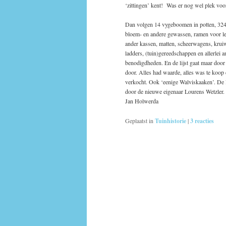
‘zittingen’ kent! Was er nog wel plek voor
Dan volgen 14 vygeboomen in potten, 324
bloem- en andere gewassen, ramen voor le
ander kassen, matten, scheerwagens, krui
ladders, (tuin)gereedschappen en allerlei a
benodigdheden. En de lijst gaat maar door
door. Alles had waarde, alles was te koop 
verkocht. Ook ‘eenige Walviskaaken’. De 
door de nieuwe eigenaar Lourens Wetzler.
Jan Holwerda
Geplaatst in
Tuinhistorie
|
3
reacties