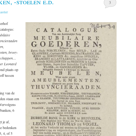
en, -stoelen e.d.
3
aster
verhof
catalogus:
bilaire
hyncieraaden
en,
otten, broey-
dschappen…
heer Leonard
nd plaats op
off tussen
ing van de
lden staan een
 Vervolgens
rbanken, 6
t je af,
 te bedenken
, 4, of 5