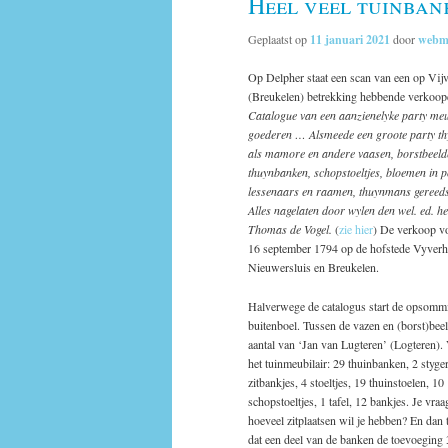
Heel veel tuinbank
Geplaatst op
11 januari 2021
door
webm
Op Delpher staat een scan van een op Vij
(Breukelen) betrekking hebbende verkoop
Catalogue van een aanzienelyke party meu
goederen … Alsmeede een groote party t
als mamore en andere vaasen, borstbeeld
thuynbanken, schopstoeltjes, bloemen in p
lessenaars en raamen, thuynmans geree
Alles nagelaten door wylen den wel. ed. 
Thomas de Vogel.
(
zie hier
) De verkoop vo
16 september 1794 op de hofstede Vyverh
Nieuwersluis en Breukelen.
Halverwege de catalogus start de opsomm
buitenboel. Tussen de vazen en (borst)bee
aantal van ‘Jan van Lugteren’ (Logteren).
het tuinmeubilair: 29 thuinbanken, 2 styge
zitbankjes, 4 stoeltjes, 19 thuinstoelen, 10
schopstoeltjes, 1 tafel, 12 bankjes. Je vraag
hoeveel zitplaatsen wil je hebben? En dan
dat een deel van de banken de toevoeging 3