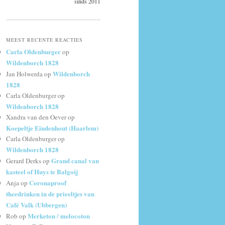
sinds 2011
MEEST RECENTE REACTIES
Carla Oldenburger
op
Wildenborch 1828
Wildenborch
Jan Holwerda
op
1828
Carla Oldenburger
op
Wildenborch 1828
Xandra van den Oever
op
Koepeltje Eindenhout (Haarlem)
Carla Oldenburger
op
Wildenborch 1828
Grand canal van
Gerard Derks
op
kasteel of Huys te Balgoij
Coronaproof
Anja
op
theedrinken in de prieeltjes van
Café Valk (Ubbergen)
Merketon / melocoton
Rob
op