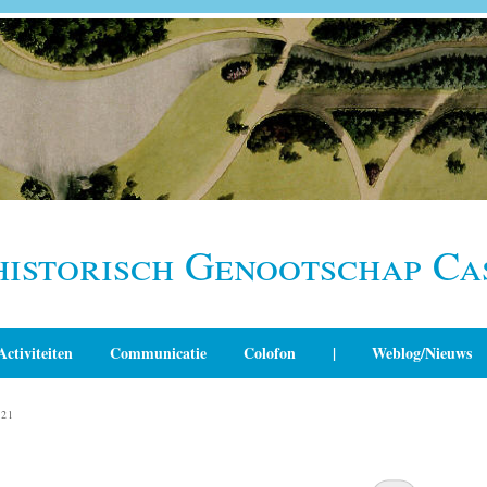
historisch Genootschap Ca
Activiteiten
Communicatie
Colofon
|
Weblog/Nieuws
021