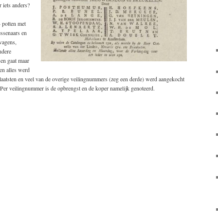
 iets anders?
 potten met
ssenaars en
wagens,
ndere
 en gaat maar
en alles werd
laatsten en veel van de overige veilingnummers (zeg een derde) werd aangekocht
 Per veilingnummer is de opbrengst en de koper namelijk genoteerd.