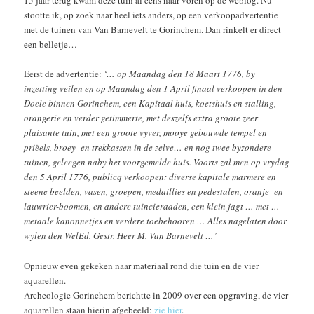
15 jaar terug kwam deze tuin al eens naar voren op de weblog. Nu
stootte ik, op zoek naar heel iets anders, op een verkoopadvertentie
met de tuinen van Van Barnevelt te Gorinchem. Dan rinkelt er direct
een belletje…
Eerst de advertentie:
‘… op Maandag den 18 Maart 1776, by
inzetting veilen en op Maandag den 1 April finaal verkoopen in den
Doele binnen Gorinchem, een Kapitaal huis, koetshuis en stalling,
orangerie en verder getimmerte, met deszelfs extra groote zeer
plaisante tuin, met een groote vyver, mooye gebouwde tempel en
priëels, broey- en trekkassen in de zelve… en nog twee byzondere
tuinen, geleegen naby het voorgemelde huis. Voorts zal men op vrydag
den 5 April 1776, publicq verkoopen: diverse kapitale marmere en
steene beelden, vasen, groepen, medaillies en pedestalen, oranje- en
lauwrier-boomen, en andere tuincieraaden, een klein jagt … met …
metaale kanonnetjes en verdere toebehooren … Alles nagelaten door
wylen den WelEd. Gestr. Heer M. Van Barnevelt …’
Opnieuw even gekeken naar materiaal rond die tuin en de vier
aquarellen.
Archeologie Gorinchem berichtte in 2009 over een opgraving, de vier
aquarellen staan hierin afgebeeld;
zie hier
.