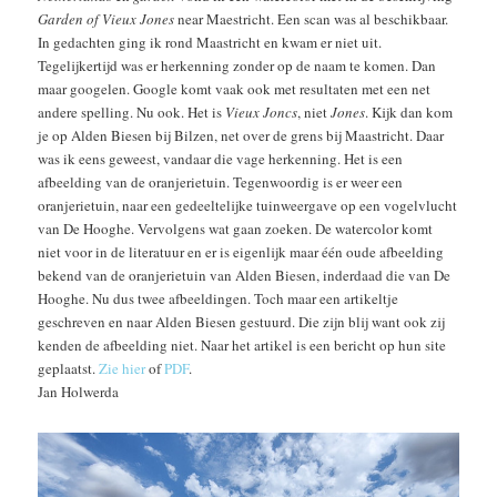
Garden of Vieux Jones
near Maestricht. Een scan was al beschikbaar.
In gedachten ging ik rond Maastricht en kwam er niet uit.
Tegelijkertijd was er herkenning zonder op de naam te komen. Dan
maar googelen. Google komt vaak ook met resultaten met een net
andere spelling. Nu ook. Het is
Vieux Joncs
, niet
Jones
. Kijk dan kom
je op Alden Biesen bij Bilzen, net over de grens bij Maastricht. Daar
was ik eens geweest, vandaar die vage herkenning. Het is een
afbeelding van de oranjerietuin. Tegenwoordig is er weer een
oranjerietuin, naar een gedeeltelijke tuinweergave op een vogelvlucht
van De Hooghe. Vervolgens wat gaan zoeken. De watercolor komt
niet voor in de literatuur en er is eigenlijk maar één oude afbeelding
bekend van de oranjerietuin van Alden Biesen, inderdaad die van De
Hooghe. Nu dus twee afbeeldingen. Toch maar een artikeltje
geschreven en naar Alden Biesen gestuurd. Die zijn blij want ook zij
kenden de afbeelding niet. Naar het artikel is een bericht op hun site
geplaatst.
Zie hier
of
PDF
.
Jan Holwerda