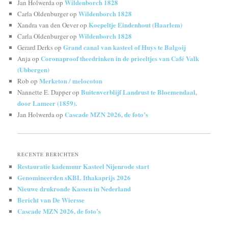
Wildenborch 1828
Jan Holwerda
op
Wildenborch 1828
Carla Oldenburger
op
Koepeltje Eindenhout (Haarlem)
Xandra van den Oever
op
Wildenborch 1828
Carla Oldenburger
op
Grand canal van kasteel of Huys te Balgoij
Gerard Derks
op
Coronaproof theedrinken in de prieeltjes van Café Valk
Anja
op
(Ubbergen)
Merketon / melocoton
Rob
op
Buitenverblijf Landrust te Bloemendaal,
Nannette E. Dapper
op
door Lameer (1859).
Cascade MZN 2026, de foto’s
Jan Holwerda
op
RECENTE BERICHTEN
Restauratie kademuur Kasteel Nijenrode start
Genomineerden sKBL Ithakaprijs 2026
Nieuwe drukronde Kassen in Nederland
Bericht van De Wiersse
Cascade MZN 2026, de foto’s