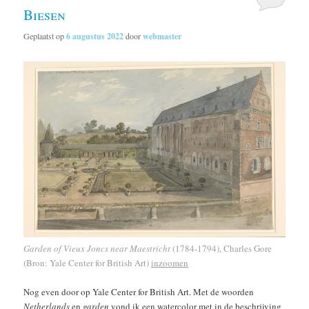
Biesen
Geplaatst op
6 augustus 2022
door
webmaster
Garden of Vieux Joncs near Maestricht
(1784-1794), Charles Gore
(Bron: Yale Center for British Art)
inzoomen
Nog even door op Yale Center for British Art. Met de woorden
Netherlands
en
garden
vond ik een watercolor met in de beschrijving