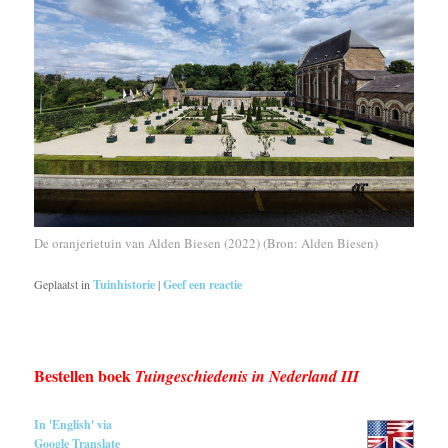
De oranjerietuin van Alden Biesen (2022) (Bron: Alden Biesen)
Geplaatst in
Tuinhistorie
|
Geef een reactie
Bestellen boek
Tuingeschiedenis in Nederland III
In 'English' via
Google Translate