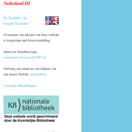
Nederland III
In 'English' via
Google Translate
Overname van teksten van deze website
is toegestaan met bronvermelding.
Stuur uw berichten naar
webmaster@cascade1987.nl
Ontvang een email na verschijnen van
een nieuw bericht:
aanmelden
Cascade afbeeldingen