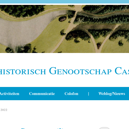
historisch Genootschap Ca
Activiteiten
Communicatie
Colofon
|
Weblog/Nieuws
2022