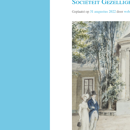
Sociëteit Gezellig
Geplaatst op
31 augustus 2022
door
web