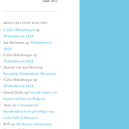
sinds 2011
MEEST RECENTE REACTIES
Carla Oldenburger
op
Wildenborch 1828
Wildenborch
Jan Holwerda
op
1828
Carla Oldenburger
op
Wildenborch 1828
Xandra van den Oever
op
Koepeltje Eindenhout (Haarlem)
Carla Oldenburger
op
Wildenborch 1828
Grand canal van
Gerard Derks
op
kasteel of Huys te Balgoij
Coronaproof
Anja
op
theedrinken in de prieeltjes van
Café Valk (Ubbergen)
Merketon / melocoton
Rob
op