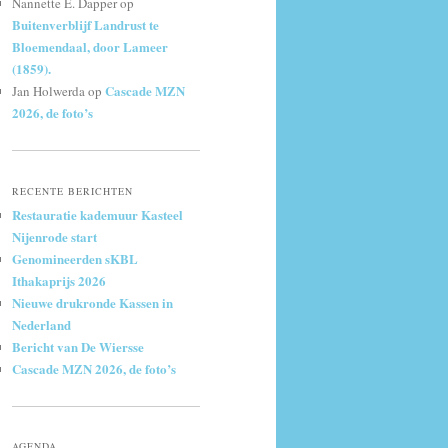
Nannette E. Dapper
op
Buitenverblijf Landrust te
Bloemendaal, door Lameer
(1859).
Cascade MZN
Jan Holwerda
op
2026, de foto’s
RECENTE BERICHTEN
Restauratie kademuur Kasteel
Nijenrode start
Genomineerden sKBL
Ithakaprijs 2026
Nieuwe drukronde Kassen in
Nederland
Bericht van De Wiersse
Cascade MZN 2026, de foto’s
AGENDA