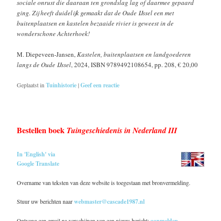
sociale onrust die daaraan ten grondslag lag of daarmee gepaard
ging. Zij heeft duidelijk gemaakt dat de Oude IJssel een met
buitenplaatsen en kastelen bezaaide rivier is geweest in de
wonderschone Achterhoek!
M. Diepeveen-Jansen,
Kastelen, buitenplaatsen en landgoederen
langs de Oude IJssel
, 2024, ISBN 9789492108654, pp. 208, € 20,00
Geplaatst in
Tuinhistorie
|
Geef een reactie
Bestellen boek
Tuingeschiedenis in Nederland III
In 'English' via
Google Translate
Overname van teksten van deze website is toegestaan met bronvermelding.
Stuur uw berichten naar
webmaster@cascade1987.nl
Ontvang een email na verschijnen van een nieuw bericht:
aanmelden