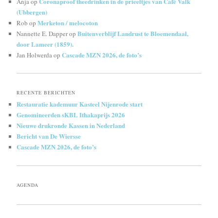
Coronaproof theedrinken in de prieeltjes van Café Valk
Anja
op
(Ubbergen)
Merketon / melocoton
Rob
op
Buitenverblijf Landrust te Bloemendaal,
Nannette E. Dapper
op
door Lameer (1859).
Cascade MZN 2026, de foto’s
Jan Holwerda
op
RECENTE BERICHTEN
Restauratie kademuur Kasteel Nijenrode start
Genomineerden sKBL Ithakaprijs 2026
Nieuwe drukronde Kassen in Nederland
Bericht van De Wiersse
Cascade MZN 2026, de foto’s
AGENDA