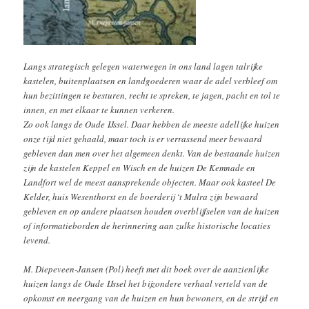
Langs strategisch gelegen waterwegen in ons land lagen talrijke
kastelen, buitenplaatsen en landgoederen waar de adel verbleef om
hun bezittingen te besturen, recht te spreken, te jagen, pacht en tol te
innen, en met elkaar te kunnen verkeren.
Zo ook langs de Oude IJssel. Daar hebben de meeste adellijke huizen
onze tijd niet gehaald, maar toch is er verrassend meer bewaard
gebleven dan men over het algemeen denkt. Van de bestaande huizen
zijn de kastelen Keppel en Wisch en de huizen De Kemnade en
Landfort wel de meest aansprekende objecten. Maar ook kasteel De
Kelder, huis Wesenthorst en de boerderij ‘t Mulra zijn bewaard
gebleven en op andere plaatsen houden overblijfselen van de huizen
of informatieborden de herinnering aan zulke historische locaties
levend.
M. Diepeveen-Jansen (Pol) heeft met dit boek over de aanzienlijke
huizen langs de Oude IJssel het bijzondere verhaal verteld van de
opkomst en neergang van de huizen en hun bewoners, en de strijd en