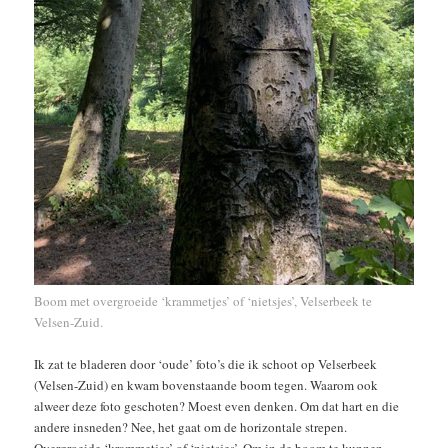
Boom met overgroeide ‘krammetjes’ of ‘nietsjes’, Velserbeek te
Velsen-Zuid.
Ik zat te bladeren door ‘oude’ foto’s die ik schoot op Velserbeek
(Velsen-Zuid) en kwam bovenstaande boom tegen. Waarom ook
alweer deze foto geschoten? Moest even denken. Om dat hart en die
andere insneden? Nee, het gaat om de horizontale strepen.