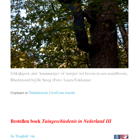
Uitkijkpost, met ‘krammetjes’ of ‘nietjes’ tot boven in een naaldboom,
Rhederoord bij De Steeg (Foto: Laura Fokkema)
Geplaatst in
Tuinhistorie
|
Geef een reactie
Bestellen boek
Tuingeschiedenis in Nederland III
In 'English' via