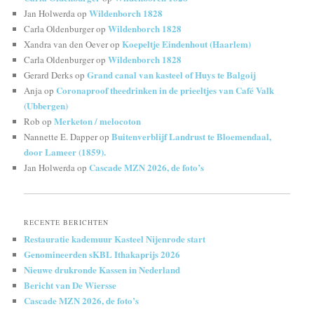
Wildenborch 1828
Jan Holwerda
op
Wildenborch 1828
Carla Oldenburger
op
Koepeltje Eindenhout (Haarlem)
Xandra van den Oever
op
Wildenborch 1828
Carla Oldenburger
op
Grand canal van kasteel of Huys te Balgoij
Gerard Derks
op
Coronaproof theedrinken in de prieeltjes van Café Valk
Anja
op
(Ubbergen)
Merketon / melocoton
Rob
op
Buitenverblijf Landrust te Bloemendaal,
Nannette E. Dapper
op
door Lameer (1859).
Cascade MZN 2026, de foto’s
Jan Holwerda
op
RECENTE BERICHTEN
Restauratie kademuur Kasteel Nijenrode start
Genomineerden sKBL Ithakaprijs 2026
Nieuwe drukronde Kassen in Nederland
Bericht van De Wiersse
Cascade MZN 2026, de foto’s