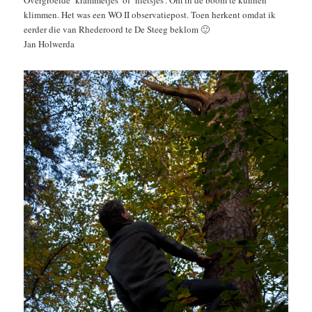
Overgroeide ‘krammetjes’ of ‘nietsjes’. Om in de boom te kunnen
klimmen. Het was een WO II observatiepost. Toen herkent omdat ik
eerder die van Rhederoord te De Steeg beklom 🙂
Jan Holwerda