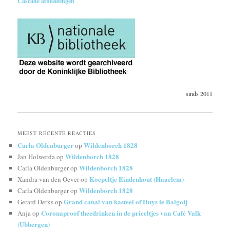
Cascade afbeeldingen
sinds 2011
MEEST RECENTE REACTIES
Carla Oldenburger
Wildenborch 1828
op
Wildenborch 1828
Jan Holwerda
op
Wildenborch 1828
Carla Oldenburger
op
Koepeltje Eindenhout (Haarlem)
Xandra van den Oever
op
Wildenborch 1828
Carla Oldenburger
op
Grand canal van kasteel of Huys te Balgoij
Gerard Derks
op
Coronaproof theedrinken in de prieeltjes van Café Valk
Anja
op
(Ubbergen)