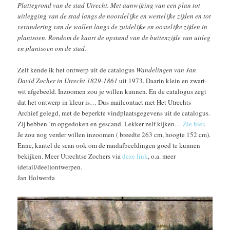
Plattegrond van de stad Utrecht. Met aanwijzing van een plan tot
uitlegging van de stad langs de noordelijke en westelijke zijden en tot
verandering van de wallen langs de zuidelijke en oostelijke zijden in
plantsoen. Rondom de kaart de opstand van de buitenzijde van uitleg
en plantsoen om de stad.
Zelf kende ik het ontwerp uit de catalogus
Wandelingen van Jan
David Zocher in Utrecht 1829-1861
uit 1973. Daarin klein en zwart-
wit afgebeeld. Inzoomen zou je willen kunnen. En de catalogus zegt
dat het ontwerp in kleur is… Dus mailcontact met Het Utrechts
Archief gelegd, met de beperkte vindplaatsgegevens uit de catalogus.
Zij hebben ‘m opgedoken en gescand. Lekker zelf kijken…
Zie hier
.
Je zou nog verder willen inzoomen (
breedte 263 cm,
hoogte 152 cm)
.
Enne, kantel de scan ook om de randafbeeldingen goed te kunnen
bekijken. Meer Utrechtse Zochers via
deze link
, o.a. meer
(detail/deel)ontwerpen.
Jan Holwerda