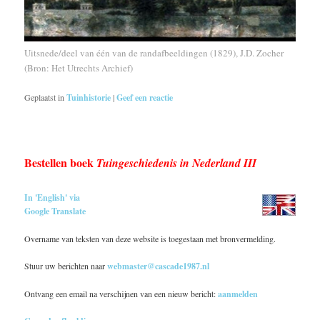
Uitsnede/deel van één van de randafbeeldingen (1829), J.D. Zocher
(Bron: Het Utrechts Archief)
Geplaatst in
Tuinhistorie
|
Geef een reactie
Bestellen boek
Tuingeschiedenis in Nederland III
In 'English' via
Google Translate
Overname van teksten van deze website is toegestaan met bronvermelding.
Stuur uw berichten naar
webmaster@cascade1987.nl
Ontvang een email na verschijnen van een nieuw bericht:
aanmelden