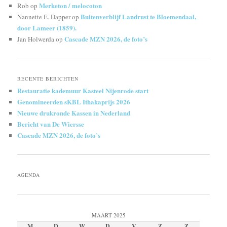
Merketon / melocoton
Rob
op
Buitenverblijf Landrust te Bloemendaal,
Nannette E. Dapper
op
door Lameer (1859).
Cascade MZN 2026, de foto’s
Jan Holwerda
op
RECENTE BERICHTEN
Restauratie kademuur Kasteel Nijenrode start
Genomineerden sKBL Ithakaprijs 2026
Nieuwe drukronde Kassen in Nederland
Bericht van De Wiersse
Cascade MZN 2026, de foto’s
AGENDA
MAART 2025
M
D
W
D
V
Z
Z