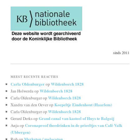
sinds 2011
MEEST RECENTE REACTIES
Carla Oldenburger
Wildenborch 1828
op
Wildenborch 1828
Jan Holwerda
op
Wildenborch 1828
Carla Oldenburger
op
Koepeltje Eindenhout (Haarlem)
Xandra van den Oever
op
Wildenborch 1828
Carla Oldenburger
op
Grand canal van kasteel of Huys te Balgoij
Gerard Derks
op
Coronaproof theedrinken in de prieeltjes van Café Valk
Anja
op
(Ubbergen)
Merketon / melocoton
Rob
op