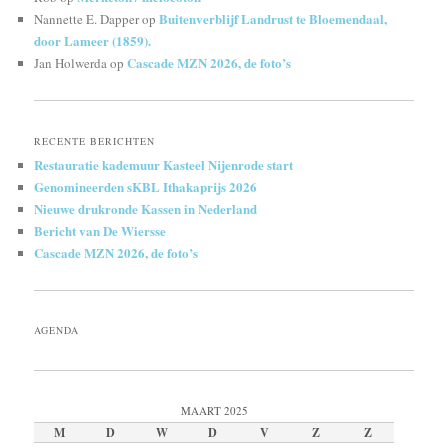
Buitenverblijf Landrust te Bloemendaal,
Nannette E. Dapper
op
door Lameer (1859).
Cascade MZN 2026, de foto’s
Jan Holwerda
op
RECENTE BERICHTEN
Restauratie kademuur Kasteel Nijenrode start
Genomineerden sKBL Ithakaprijs 2026
Nieuwe drukronde Kassen in Nederland
Bericht van De Wiersse
Cascade MZN 2026, de foto’s
AGENDA
MAART 2025
M
D
W
D
V
Z
Z