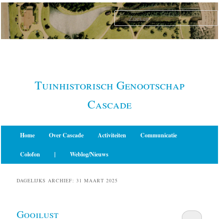
Spring
Spring
naar
naar
de
de
primaire
secundaire
inhoud
inhoud
Tuinhistorisch Genootschap
Cascade
Hoofdmenu
Home
Over Cascade
Activiteiten
Communicatie
Colofon
|
Weblog/Nieuws
DAGELIJKS ARCHIEF:
31 MAART 2025
Gooilust