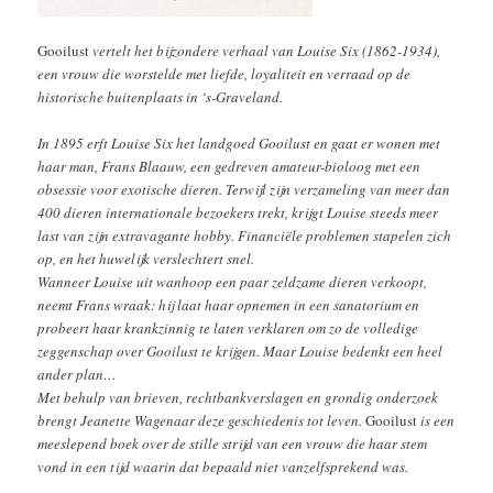
Gooilust
vertelt het bijzondere verhaal van Louise Six (1862-1934),
een vrouw die worstelde met liefde, loyaliteit en verraad op de
historische buitenplaats in ‘s-Graveland.
In 1895 erft Louise Six het landgoed Gooilust en gaat er wonen met
haar man, Frans Blaauw, een gedreven amateur-bioloog met een
obsessie voor exotische dieren. Terwijl zijn verzameling van meer dan
400 dieren internationale bezoekers trekt, krijgt Louise steeds meer
last van zijn extravagante hobby. Financiële problemen stapelen zich
op, en het huwelijk verslechtert snel.
Wanneer Louise uit wanhoop een paar zeldzame dieren verkoopt,
neemt Frans wraak: hij laat haar opnemen in een sanatorium en
probeert haar krankzinnig te laten verklaren om zo de volledige
zeggenschap over Gooilust te krijgen. Maar Louise bedenkt een heel
ander plan…
Met behulp van brieven, rechtbankverslagen en grondig onderzoek
brengt Jeanette Wagenaar deze geschiedenis tot leven.
Gooilust
is een
meeslepend boek over de stille strijd van een vrouw die haar stem
vond in een tijd waarin dat bepaald niet vanzelfsprekend was.