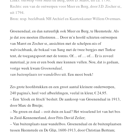
Rechts: een van de ontwerpen voor Meer en Berg, door J.D. Zocher sr.,
uit 1794.
Bron: resp. beeldbank NH Archief en Kaartenkamer Willem Overmars.
Groenendaal, en dan natuurlijk ook Meer en Berg, te Heemstede. Als
je dat zou moeten illustreren… Door m’n hoofd schieten ontwerpen
van Marot en Zocher sr., ansichten met de schelpen-nis of
walvischbank, de bokaal van Sang met de twee bergjes met Turkse
tent, de toegangspoort met de torens. Of… of … of… Er is zoveel
materiaal, je zou er een boek mee kunnen vullen. Nou, dat is gedaan,
vorige week kwam
Groenendaal,
van buitenplaats tot wandelbos
uit
.
Een mooi boek!
Zes grote hoofdstukken en een groot aantal kleinere onderwerpen,
240 pagina’s, heel veel afbeeldingen, veelal in kleur, € 24,95.
– Een ‘kloek en frisch’ besluit. De aankoop van Groenendaal in 1913,
door Marc de Bruijn;
– Nu groen en daal – ooit duin en kaal? Het wisselend lot van het bos
in Zuid-Kennemerland, door Frits David Zeiler;
– Van buitenplaats naar wandelbos. Groenendaal en de buitenplaatsen
tussen Heemstede en De Glip, 1600-1913, door Christian Bertram;