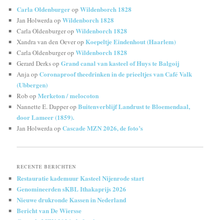
Carla Oldenburger
Wildenborch 1828
op
Wildenborch 1828
Jan Holwerda
op
Wildenborch 1828
Carla Oldenburger
op
Koepeltje Eindenhout (Haarlem)
Xandra van den Oever
op
Wildenborch 1828
Carla Oldenburger
op
Grand canal van kasteel of Huys te Balgoij
Gerard Derks
op
Coronaproof theedrinken in de prieeltjes van Café Valk
Anja
op
(Ubbergen)
Merketon / melocoton
Rob
op
Buitenverblijf Landrust te Bloemendaal,
Nannette E. Dapper
op
door Lameer (1859).
Cascade MZN 2026, de foto’s
Jan Holwerda
op
RECENTE BERICHTEN
Restauratie kademuur Kasteel Nijenrode start
Genomineerden sKBL Ithakaprijs 2026
Nieuwe drukronde Kassen in Nederland
Bericht van De Wiersse