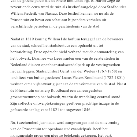
van de groene parels die de Friese hoofdstad rijk is. Halverwege de
zeventiende eeuw werd de tuin als lusthof aangelegd door Stadhouder
Willem Frederik van Nassau. Deze lusthof kennen we nu als de
Prinsentuin en bevat een schat aan bijzondere verhalen uit
verschillende perioden in de geschiedenis van de stad.
Nadat in 1819 koning Willem I de hoftuin teruggaf aan de bewoners
van de stad, schreef het stadsbestuur een opdracht uit tot
herinrichting. Deze opdracht hield verband met de ontmanteling van
het bolwerk. Daarmee was Leeuwarden een van de eerste steden in
Nederland die een openbaar stadswandelpark op de vestingwerken
liet aanleggen. Stadsarchitect Gerrit van der Wielen (1767-1858) en
‘architect van buitengoederen’ Lucas Pieters Roodbaard (1782-1851)
werkten circa vijfentwintig jaar aan de transformatie van de stad. Naast
de Prinsentuin ontwierp Roodbaard een aaneengesloten
groenstructuur op het bolwerk, waarin de wandeling centraal stond.
Zijn collectie ontwerptekeningen geeft een prachtige inzage in de
gefaseerde aanleg vanaf 1821 tot ongeveer 1846.
Nu, tweehonderd jaar nadat werd aangevangen met de omvorming
van de Prinsentuin tot openbaar stadswandelpark, heeft het
monumentale groen een nieuwe betekenis gekregen. Het park