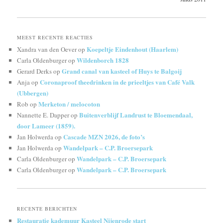
MEEST RECENTE REACTIES
Koepeltje Eindenhout (Haarlem)
Xandra van den Oever
op
Wildenborch 1828
Carla Oldenburger
op
Grand canal van kasteel of Huys te Balgoij
Gerard Derks
op
Coronaproof theedrinken in de prieeltjes van Café Valk
Anja
op
(Ubbergen)
Merketon / melocoton
Rob
op
Buitenverblijf Landrust te Bloemendaal,
Nannette E. Dapper
op
door Lameer (1859).
Cascade MZN 2026, de foto’s
Jan Holwerda
op
Wandelpark – C.P. Broersepark
Jan Holwerda
op
Wandelpark – C.P. Broersepark
Carla Oldenburger
op
Wandelpark – C.P. Broersepark
Carla Oldenburger
op
RECENTE BERICHTEN
Restauratie kademuur Kasteel Nijenrode start