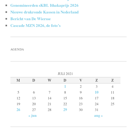
Genomineerden sKBL Ithakaprijs 2026
Nieuwe drukronde Kassen in Nederland
Bericht van De Wiersse
Cascade MZN 2026, de foto’s
AGENDA
JULI 2021
M
D
W
D
V
Z
Z
1
2
3
4
5
6
7
8
9
10
11
12
13
14
15
16
17
18
19
20
21
22
23
24
25
26
27
28
29
30
31
« jun
aug »