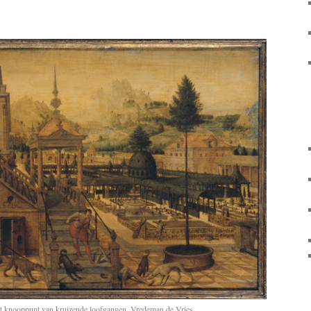
et knooppunt van kruizende loofgangen, Vredeman de Vries.