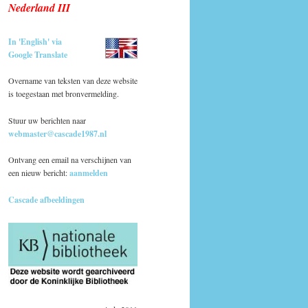
Nederland III
In 'English' via
Google Translate
Overname van teksten van deze website
is toegestaan met bronvermelding.
Stuur uw berichten naar
webmaster@cascade1987.nl
Ontvang een email na verschijnen van
een nieuw bericht:
aanmelden
Cascade afbeeldingen