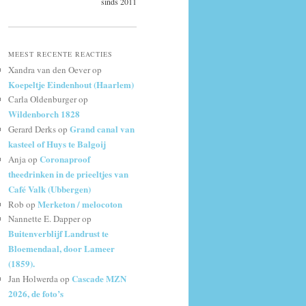
sinds 2011
MEEST RECENTE REACTIES
Xandra van den Oever
op
Koepeltje Eindenhout (Haarlem)
Carla Oldenburger
op
Wildenborch 1828
Grand canal van
Gerard Derks
op
kasteel of Huys te Balgoij
Coronaproof
Anja
op
theedrinken in de prieeltjes van
Café Valk (Ubbergen)
Merketon / melocoton
Rob
op
Nannette E. Dapper
op
Buitenverblijf Landrust te
Bloemendaal, door Lameer
(1859).
Cascade MZN
Jan Holwerda
op
2026, de foto’s