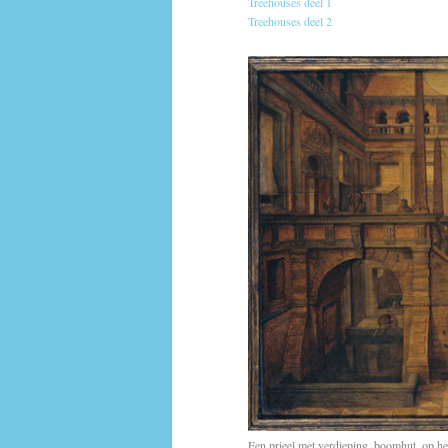
Treehouses deel 1
Treehouses deel 2
Een prieel met verdieping, boomhut, op h