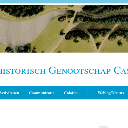
historisch Genootschap Ca
Activiteiten
Communicatie
Colofon
|
Weblog/Nieuws