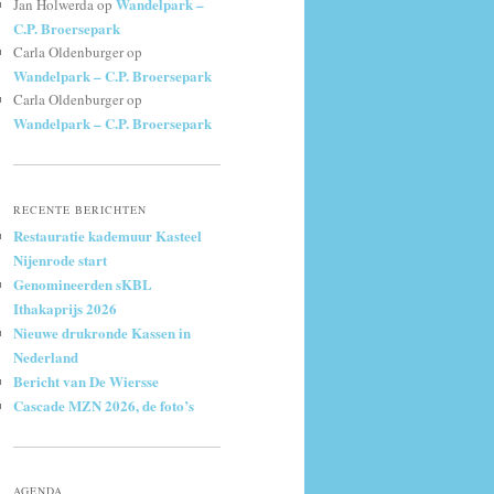
Wandelpark –
Jan Holwerda
op
C.P. Broersepark
Carla Oldenburger
op
Wandelpark – C.P. Broersepark
Carla Oldenburger
op
Wandelpark – C.P. Broersepark
RECENTE BERICHTEN
Restauratie kademuur Kasteel
Nijenrode start
Genomineerden sKBL
Ithakaprijs 2026
Nieuwe drukronde Kassen in
Nederland
Bericht van De Wiersse
Cascade MZN 2026, de foto’s
AGENDA