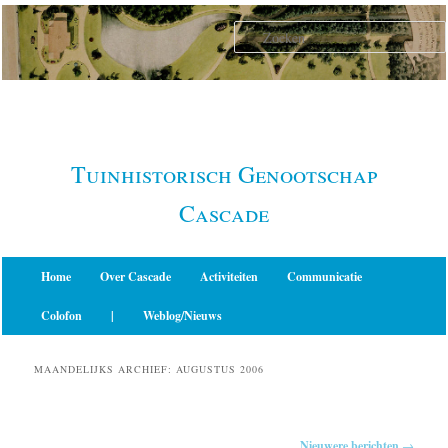
Spring
Spring
naar
naar
de
de
primaire
secundaire
inhoud
inhoud
Tuinhistorisch Genootschap
Cascade
Hoofdmenu
Home
Over Cascade
Activiteiten
Communicatie
Colofon
|
Weblog/Nieuws
MAANDELIJKS ARCHIEF:
AUGUSTUS 2006
Berichtnavigatie
Nieuwere berichten
→