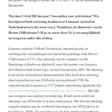
Heemstede.
Wat doet CASACDE hieraan? Voorstellen voor activiteiten? Wie
kan bijvoorbeeld een lezing houden over Linnaeus’ invloed in
Nederland of over het werk van J. Wandelaar, de illustrator van de
Hortus Cliffortianus? Of ga zo maar door. Er is een mogelijkheid
tot reageren onder elke weblog.
Linnaeus ordende Clifford’s botanische, mineralogische en
zoöologische verzamelingen en schreef het prachtige werk
Hortus
Cliffortianus
(1737). Een tekening van de oranjerie van De
Hartekamp is hierboven afgebeeld, naast het portret van Linnaeus
door Ehrensvaerd en het logo van het Linnaeusjaar 2007. De tekening
komt uit de Archiefdienst Kennemerland. Men heeft deze tekening
daar toegeschreven aan J.D.Zocher sr.en gedateerd 1790. De
tulpenboom die Linnaeus in 1737 plantte staat hierop afgebeeld. Zie
een grotere afbeelding en de beschrijving van de tekening.
Het lijkt
me overigens een onjuiste toeschrijving. Ik heb nooit eerder een
tekening van J.D.Zocher sr. in deze trant gezien. Wel doet de tekening
enigzins denken aan de voorbeeld-tekeningen van J.D.Zocher jr. in
het NAi (ca. 1855). Zie tenslotte ook een hele interessante webpage