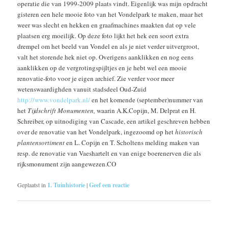
operatie die van 1999-2009 plaats vindt. Eigenlijk was mijn opdracht
gisteren een hele mooie foto van het Vondelpark te maken, maar het
weer was slecht en hekken en graafmachines maakten dat op vele
plaatsen erg moeilijk. Op deze foto lijkt het hek een soort extra
drempel om het beeld van Vondel en als je niet verder uitvergroot,
valt het storende hek niet op. Overigens aanklikken en nog eens
aanklikken op de vergrotingspijltjes en je hebt wel een mooie
renovatie-foto voor je eigen archief. Zie verder voor meer
wetenswaardighden vanuit stadsdeel Oud-Zuid
http://www.vondelpark.nl/
en het komende (september)nummer van
het
Tijdschrift Monumenten,
waarin A.K.Copijn, M. Delprat en H.
Schreiber, op uitnodiging van Cascade, een artikel geschreven hebben
over de renovatie van het Vondelpark, ingezoomd op het
historisch
plantensortiment
en L. Copijn en T. Scholtens melding maken van
resp. de renovatie van Vaeshartelt en van enige boerenerven die als
rijksmonument zijn aangewezen.CO
Geplaatst in
1. Tuinhistorie
|
Geef een reactie
Berichtnavigatie