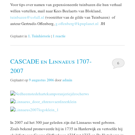
Voor tips over namen van gepensioneerde tuinbazen die hun verhaal
willen vertellen, mail naar Kees Beelaerts van Blokland,
tuinbazen@xs4all.nl
(voorzitter van de gilde van Tuinbazen) of
auteur Gertrudis Offenberg,
g.offenberg@kpnplanet.nl
JH
Geplaatst in
1. Tuinhistorie
|
1
reactie
CASCADE en Linnaeus 1707-
6
2007
Geplaatst op
9 augustus 2006
door
admin
In 2007 zal het 300 jaar geleden zijn dat Linnaeus werd geboren.
Zoals bekend promoveerde hij in 1735 in Harderwijk en vertoefde hij
als lijfarts van George Clifford van 1735 tot 1737 op De Hartekamp in