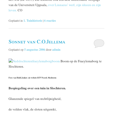
van de Universiteit Uppsala,
over Linnaeus’ werl, zijn ideeen en zijn
leven.
CO
Geplaatst in
1. Tuinhistorie
|
6
reacties
Sonnet van C.O.Jellema
Geplaatst op
5 augustus 2006
door
admin
Boom op de Fraeylemaborg te
Slochteren.
Foto van Heidi Jonker; zie website RTVNoord, Slochteren
Bespiegeling over een tuin in Slochteren.
Glanzende spiegel van rechtlijnigheid,
de velden vlak, de sloten uitgerekt,