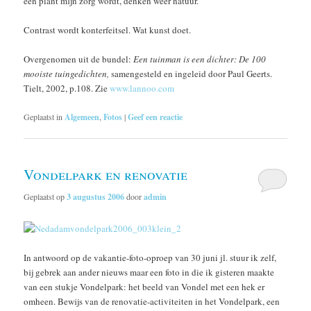
een plant mijn zorg wordt, denken weer natuur.
Contrast wordt konterfeitsel. Wat kunst doet.
Overgenomen uit de bundel:
Een tuinman is een dichter: De 100
mooiste tuingedichten,
samengesteld en ingeleid door Paul Geerts.
Tielt, 2002, p.108. Zie
www.lannoo.com
Geplaatst in
Algemeen
,
Fotos
|
Geef een reactie
Vondelpark en renovatie
Geplaatst op
3 augustus 2006
door
admin
In antwoord op de vakantie-foto-oproep van 30 juni jl. stuur ik zelf,
bij gebrek aan ander nieuws maar een foto in die ik gisteren maakte
van een stukje Vondelpark: het beeld van Vondel met een hek er
omheen. Bewijs van de renovatie-activiteiten in het Vondelpark, een