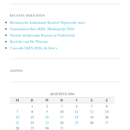
RECENTE BERICHTEN
Restauratie kademuur Kasteel Nijenrode start
Genomineerden sKBL Ithakaprijs 2026
Nieuwe drukronde Kassen in Nederland
Bericht van De Wiersse
Cascade MZN 2026, de foto’s
AGENDA
AUGUSTUS 2006
M
D
W
D
V
Z
Z
1
2
3
4
5
6
7
8
9
10
11
12
13
14
15
16
17
18
19
20
21
22
23
24
25
26
27
28
29
30
31