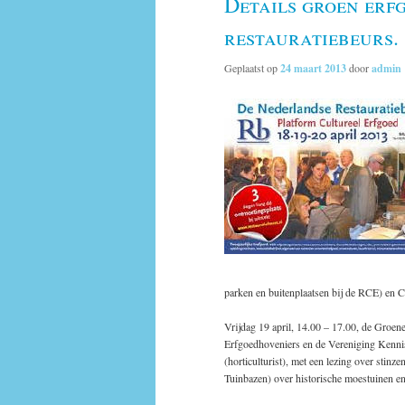
Details groen erf
restauratiebeurs.
Geplaatst op
24 maart 2013
door
admin
parken en buitenplaatsen bij de RCE) en C
Vrijdag 19 april, 14.00 – 17.00, de Groe
Erfgoedhoveniers en de Vereniging Kenni
(horticulturist), met een lezing over sti
Tuinbazen) over historische moestuinen en