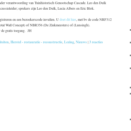
onder verantwoording van Tuinhistorisch Genootschap Cascade. Leo den Dulk
iscussieleider; sprekers zijn Leo den Dulk, Lucia Albers en Eric Blok.
registreren en een bezoekerscode invullen. U
doet dit hier
, met bv de code NRF312
otal Wall Concept) of NBR356 (De Zinkmeesters) of (Lunsingh).
r de gratis toegang. JH
teiten
,
Herstel - restauratie - reconstructie
,
Lezing
,
Nieuws
|
3
reacties