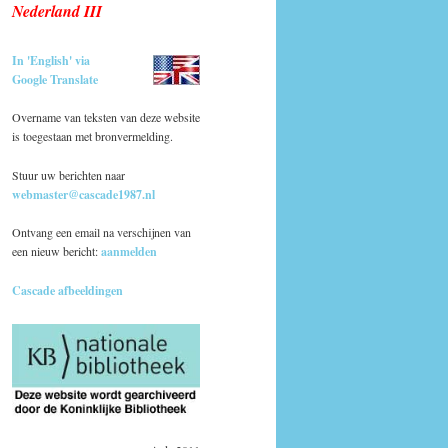
Nederland III
In 'English' via
Google Translate
Overname van teksten van deze website
is toegestaan met bronvermelding.
Stuur uw berichten naar
webmaster@cascade1987.nl
Ontvang een email na verschijnen van
een nieuw bericht:
aanmelden
Cascade afbeeldingen