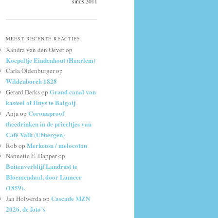
sinds 2011
MEEST RECENTE REACTIES
Xandra van den Oever
op
Koepeltje Eindenhout (Haarlem)
Carla Oldenburger
op
Wildenborch 1828
Grand canal van
Gerard Derks
op
kasteel of Huys te Balgoij
Coronaproof
Anja
op
theedrinken in de prieeltjes van
Café Valk (Ubbergen)
Merketon / melocoton
Rob
op
Nannette E. Dapper
op
Buitenverblijf Landrust te
Bloemendaal, door Lameer
(1859).
Cascade MZN
Jan Holwerda
op
2026, de foto’s