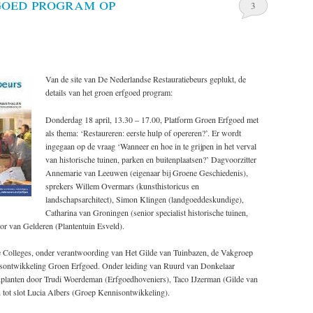
goed program op
3
Van de site van De Nederlandse Restauratiebeurs geplukt, de
details van het groen erfgoed program:
Donderdag 18 april, 13.30 – 17.00, Platform Groen Erfgoed met
als thema: ‘Restaureren: eerste hulp of opereren?’. Er wordt
ingegaan op de vraag ‘Wanneer en hoe in te grijpen in het verval
van historische tuinen, parken en buitenplaatsen?’ Dagvoorzitter
Annemarie van Leeuwen (eigenaar bij Groene Geschiedenis),
sprekers Willem Overmars (kunsthistoricus en
landschapsarchitect), Simon Klingen (landgoeddeskundige),
Catharina van Groningen (senior specialist historische tuinen,
or van Gelderen (Plantentuin Esveld).
ne Colleges, onder verantwoording van Het Gilde van Tuinbazen, de Vakgroep
sontwikkeling Groen Erfgoed. Onder leiding van Ruurd van Donkelaar
nzenplanten door Trudi Woerdeman (Erfgoedhoveniers), Taco IJzerman (Gilde van
 tot slot Lucia Albers (Groep Kennisontwikkeling).