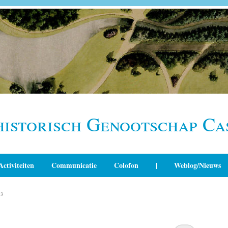
historisch Genootschap Ca
Activiteiten
Communicatie
Colofon
|
Weblog/Nieuws
13