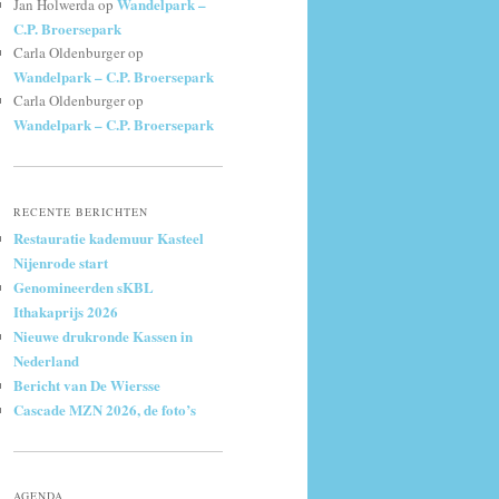
Wandelpark –
Jan Holwerda
op
C.P. Broersepark
Carla Oldenburger
op
Wandelpark – C.P. Broersepark
Carla Oldenburger
op
Wandelpark – C.P. Broersepark
RECENTE BERICHTEN
Restauratie kademuur Kasteel
Nijenrode start
Genomineerden sKBL
Ithakaprijs 2026
Nieuwe drukronde Kassen in
Nederland
Bericht van De Wiersse
Cascade MZN 2026, de foto’s
AGENDA